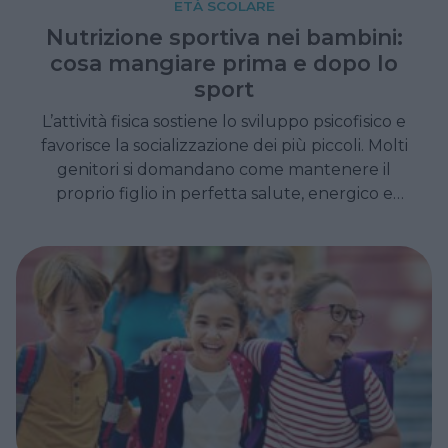
ETÀ SCOLARE
Nutrizione sportiva nei bambini:
cosa mangiare prima e dopo lo
sport
L’attività fisica sostiene lo sviluppo psicofisico e
favorisce la socializzazione dei più piccoli. Molti
genitori si domandano come mantenere il
proprio figlio in perfetta salute, energico e
scattante, evitando lo stress della
preparazione di pasti complicati.
L'alimentazione corretta rappresenta il
carburante pulito che permette ai bambini di
divertirsi, giocare e stare bene insieme ai
propri compagni di squadra.