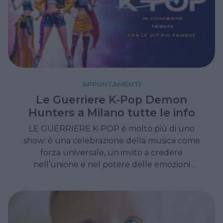
APPUNTAMENTI
Le Guerriere K-Pop Demon
Hunters a Milano tutte le info
LE GUERRIERE K-POP è molto più di uno
show: è una celebrazione della musica come
forza universale, un invito a credere
nell’unione e nel potere delle emozioni
condivise. Uno spettacolo capace di
conquistare famiglie, giovani e appassionati di
K-pop con la sua energia, la sua spettacolarità
e il suo messaggio positivo.