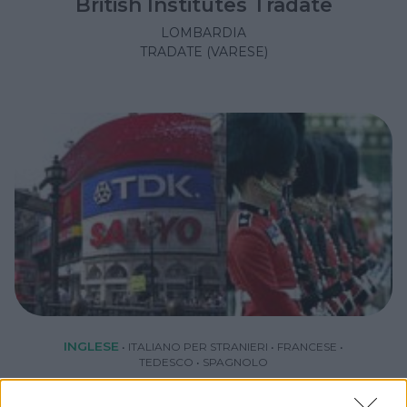
British Institutes Tradate
LOMBARDIA
TRADATE (VARESE)
INGLESE
•
ITALIANO PER STRANIERI
•
FRANCESE
•
TEDESCO
•
SPAGNOLO
Executive English Center