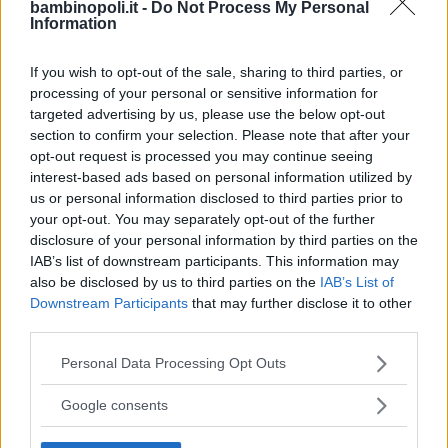
bambinopoli.it -
Do Not Process My Personal
LOMBARDIA
Information
MILANO
If you wish to opt-out of the sale, sharing to third parties, or
processing of your personal or sensitive information for
targeted advertising by us, please use the below opt-out
section to confirm your selection. Please note that after your
opt-out request is processed you may continue seeing
interest-based ads based on personal information utilized by
us or personal information disclosed to third parties prior to
your opt-out. You may separately opt-out of the further
disclosure of your personal information by third parties on the
IAB’s list of downstream participants. This information may
also be disclosed by us to third parties on the
IAB’s List of
Downstream Participants
that may further disclose it to other
third parties.
INGLESE
•
FRANCESE
•
TEDESCO
•
SPAGNOLO
•
ITALIANO
Please note that this website/app uses one or more Google
Personal Data Processing Opt Outs
PER STRANIERI
services and may gather and store information including but
British Institutes Gallarate
not limited to your visit or usage behaviour. You may click to
Google consents
grant or deny consent to Google and its third-party tags to
LOMBARDIA
use your data for below specified purposes in below Google