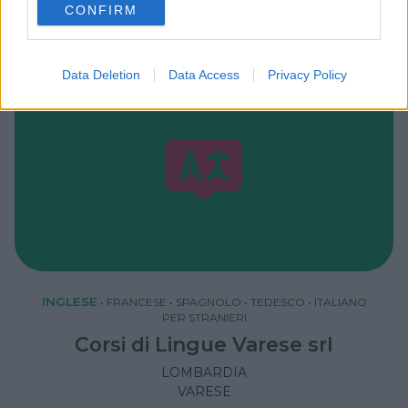
GALLARATE (VARESE)
CONFIRM
consent section.
Data Deletion
Data Access
Privacy Policy
INGLESE
•
FRANCESE
•
SPAGNOLO
•
TEDESCO
•
ITALIANO
PER STRANIERI
Corsi di Lingue Varese srl
LOMBARDIA
VARESE