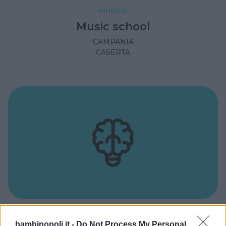
MUSICA
Music school
CAMPANIA
CASERTA
MUSICA
bambinopoli.it -
Do Not Process My Personal