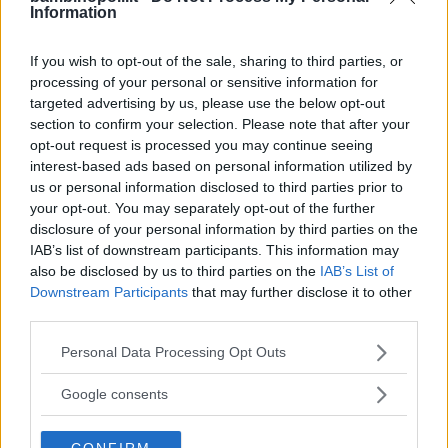
Scuola di musica Beethoven
Information
CAMPANIA
If you wish to opt-out of the sale, sharing to third parties, or
FRATTAMAGGIORE (NAPOLI)
processing of your personal or sensitive information for
targeted advertising by us, please use the below opt-out
section to confirm your selection. Please note that after your
opt-out request is processed you may continue seeing
interest-based ads based on personal information utilized by
us or personal information disclosed to third parties prior to
your opt-out. You may separately opt-out of the further
disclosure of your personal information by third parties on the
IAB’s list of downstream participants. This information may
also be disclosed by us to third parties on the
IAB’s List of
Downstream Participants
that may further disclose it to other
third parties.
Please note that this website/app uses one or more Google
Personal Data Processing Opt Outs
services and may gather and store information including but
MUSICA
not limited to your visit or usage behaviour. You may click to
Google consents
grant or deny consent to Google and its third-party tags to
Dimensione musica
use your data for below specified purposes in below Google
CONFIRM