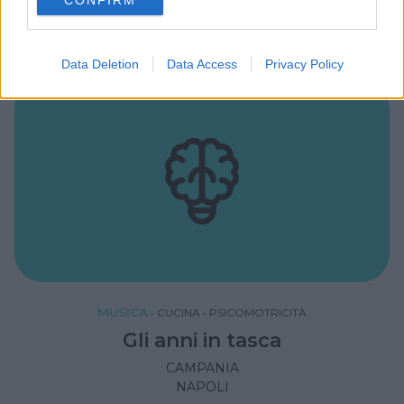
CAMPANIA
consent section.
CASORIA (NAPOLI)
Data Deletion
Data Access
Privacy Policy
MUSICA
•
CUCINA
•
PSICOMOTRICITÀ
Gli anni in tasca
CAMPANIA
NAPOLI