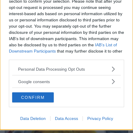
section to confirm your selection. Please note that after your
opt-out request is processed you may continue seeing
interest-based ads based on personal information utilized by
us or personal information disclosed to third parties prior to
your opt-out. You may separately opt-out of the further
disclosure of your personal information by third parties on the
IAB’s list of downstream participants. This information may
also be disclosed by us to third parties on the
IAB’s List of
Downstream Participants
that may further disclose it to other
third parties.
DIVERTIRSI CON I BAMBINI
•
ANTIPASTI/STUZZICHINI
•
Please note that this website/app uses one or more Google
Personal Data Processing Opt Outs
ESTATE
•
AUTUNNO
•
PRIMAVERA
•
INVERNO
services and may gather and store information including but
Ceci croccanti
not limited to your visit or usage behaviour. You may click to
Google consents
grant or deny consent to Google and its third-party tags to
CECI
ROSMARINO
use your data for below specified purposes in below Google
CONFIRM
consent section.
Data Deletion
Data Access
Privacy Policy