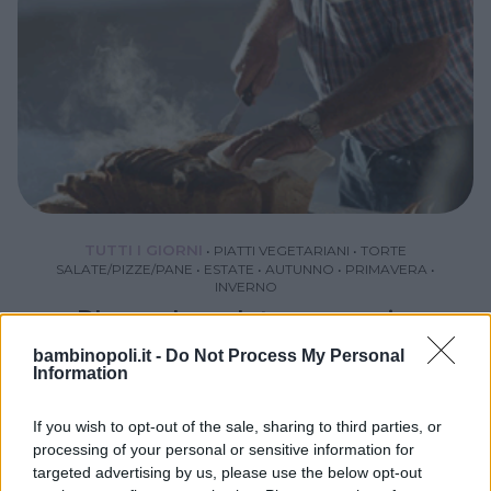
TUTTI I GIORNI
•
PIATTI VEGETARIANI
•
TORTE
SALATE/PIZZE/PANE
•
ESTATE
•
AUTUNNO
•
PRIMAVERA
•
INVERNO
Plumcake salato con ceci e
zucchine
bambinopoli.it -
Do Not Process My Personal
Information
CECI
ZUCCHINE
If you wish to opt-out of the sale, sharing to third parties, or
processing of your personal or sensitive information for
targeted advertising by us, please use the below opt-out