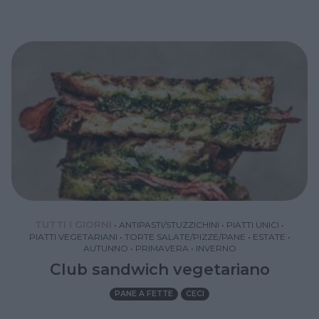
TUTTI I GIORNI
•
ANTIPASTI/STUZZICHINI
•
PIATTI UNICI
•
PIATTI VEGETARIANI
•
TORTE SALATE/PIZZE/PANE
•
ESTATE
•
AUTUNNO
•
PRIMAVERA
•
INVERNO
Club sandwich vegetariano
PANE A FETTE
CECI