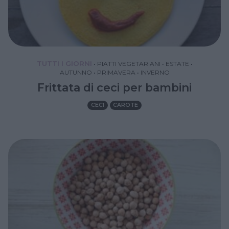
TUTTI I GIORNI
•
PIATTI VEGETARIANI
•
ESTATE
•
AUTUNNO
•
PRIMAVERA
•
INVERNO
Frittata di ceci per bambini
CECI
CAROTE