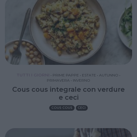
TUTTI I GIORNI
•
PRIME PAPPE
•
ESTATE
•
AUTUNNO
•
PRIMAVERA
•
INVERNO
Cous cous integrale con verdure
e ceci
COUS COUS
CECI