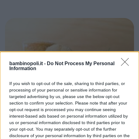
bambinopoli.it -
Do Not Process My Personal
Information
If you wish to opt-out of the sale, sharing to third parties, or
processing of your personal or sensitive information for
targeted advertising by us, please use the below opt-out
TUTTI I GIORNI
•
PIATTI UNICI
•
PIATTI VEGETARIANI
•
section to confirm your selection. Please note that after your
TORTE SALATE/PIZZE/PANE
•
ESTATE
•
AUTUNNO
•
PRIMAVERA
•
INVERNO
opt-out request is processed you may continue seeing
Focaccine di ceci ripiene
interest-based ads based on personal information utilized by
us or personal information disclosed to third parties prior to
FARINA DI CECI
SPINACI
your opt-out. You may separately opt-out of the further
disclosure of your personal information by third parties on the