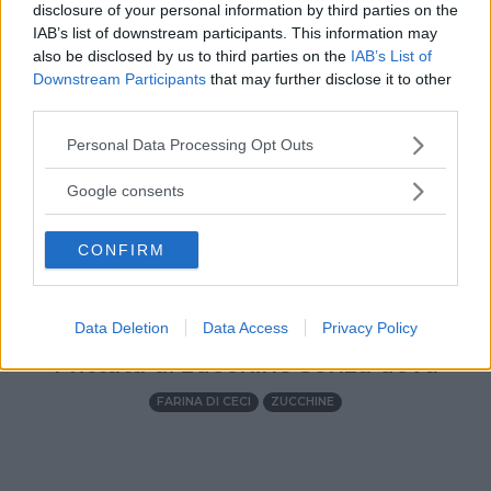
disclosure of your personal information by third parties on the
IAB’s list of downstream participants. This information may
also be disclosed by us to third parties on the
IAB’s List of
Downstream Participants
that may further disclose it to other
third parties.
Please note that this website/app uses one or more Google
Personal Data Processing Opt Outs
services and may gather and store information including but
not limited to your visit or usage behaviour. You may click to
Google consents
grant or deny consent to Google and its third-party tags to
use your data for below specified purposes in below Google
CONFIRM
consent section.
TUTTI I GIORNI
•
UOVA
•
ESTATE
•
AUTUNNO
•
Data Deletion
Data Access
Privacy Policy
PRIMAVERA
•
INVERNO
Frittata di zucchine senza uova
FARINA DI CECI
ZUCCHINE