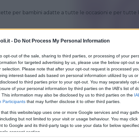
icette per bambini adatte a tutte le occasioni e per tutte 
ezzamento dei neonati tanti primi con la pasta, riso o
 quelli di pesce di carne o verdure, ma sempre adatto ai
i.it -
Do Not Process My Personal Information
iscotti, i frullati e i cocktail per bambini. Scegli il tipo di
to opt-out of the sale, sharing to third parties, or processing of your per
e vuoi scegli l’occasione, ci sono anche ricette per feste 
formation for targeted advertising by us, please use the below opt-out s
r selection. Please note that after your opt-out request is processed y
 tutte rigorosamente per bambini.
eing interest-based ads based on personal information utilized by us or
disclosed to third parties prior to your opt-out. You may separately opt-
losure of your personal information by third parties on the IAB’s list of
. This information may also be disclosed by us to third parties on the
IA
Participants
that may further disclose it to other third parties.
 that this website/app uses one or more Google services and may gath
IORNI
•
TORTE SALATE/PIZZE/PANE
•
ESTATE
•
AUTUNNO
•
including but not limited to your visit or usage behaviour. You may click 
•
INVERNO
 to Google and its third-party tags to use your data for below specifi
tte senza glutine
ogle consent section.