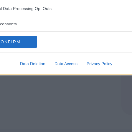
RISO
FARINA DI MIGLIO
l Data Processing Opt Outs
consents
CONFIRM
Data Deletion
Data Access
Privacy Policy