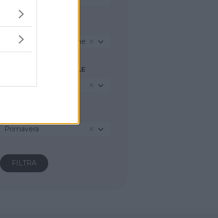
TIPO RICETTA
Torte salate/Pizze/Pane
INGREDIENTE PRINCIPALE
Farina di miglio
STAGIONE
Primavera