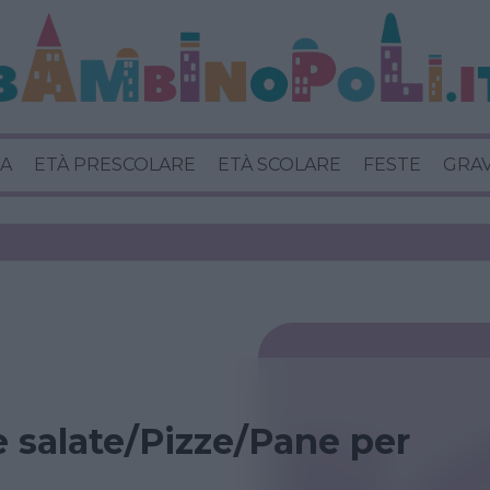
A
ETÀ PRESCOLARE
ETÀ SCOLARE
FESTE
GRA
e salate/Pizze/Pane per