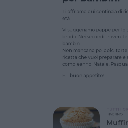
Ti offriamo qui centinaia di r
età.
Vi suggeriamo pappe per lo sv
brodo. Nei secondi troverete
bambini.
Non mancano poi dolci torte e b
ricetta che vuoi preparare e s
compleanno, Natale, Pasqua,
E… buon appetito!
TUTTI I G
INVERNO
Muffin