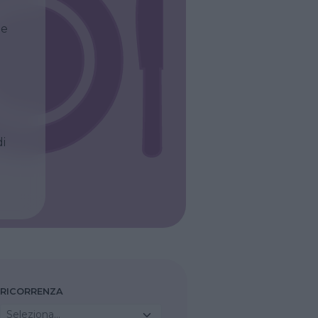
le
di
RICORRENZA
Seleziona...