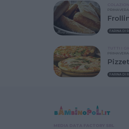
COLAZIO
PRIMAVERA
Frolli
FARINA DI 
TUTTI I G
PRIMAVERA
Pizze
FARINA DI 
MEDIA DATA FACTORY SRL