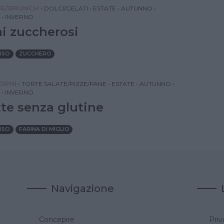
NE/BRUNCH
•
DOLCI/GELATI
•
ESTATE
•
AUTUNNO
•
•
INVERNO
ni zuccherosi
RISO
ZUCCHERO
IORNI
•
TORTE SALATE/PIZZE/PANE
•
ESTATE
•
AUTUNNO
•
•
INVERNO
tte senza glutine
RISO
FARINA DI MIGLIO
Navigazione
Concepire
Priv