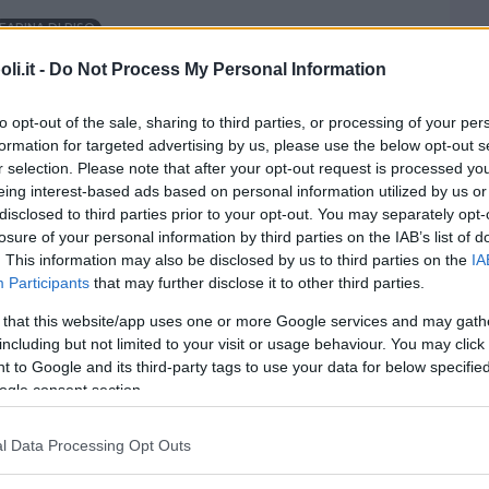
FARINA DI RISO
i.it -
Do Not Process My Personal Information
I CON I BAMBINI
•
DOLCI/GELATI
•
ESTATE
•
AUTUNNO
•
to opt-out of the sale, sharing to third parties, or processing of your per
•
INVERNO
formation for targeted advertising by us, please use the below opt-out s
wa mochi
r selection. Please note that after your opt-out request is processed y
eing interest-based ads based on personal information utilized by us or
disclosed to third parties prior to your opt-out. You may separately opt-
FARINA DI RISO
losure of your personal information by third parties on the IAB’s list of
. This information may also be disclosed by us to third parties on the
IA
Participants
that may further disclose it to other third parties.
IORNI
•
PASTA/RISO
•
ESTATE
•
AUTUNNO
•
PRIMAVERA
•
 that this website/app uses one or more Google services and may gath
i di carne al vapore
including but not limited to your visit or usage behaviour. You may click 
 to Google and its third-party tags to use your data for below specifi
ogle consent section.
AIALE
FARINA DI RISO
l Data Processing Opt Outs
LE
•
DOLCI/GELATI
•
ESTATE
•
AUTUNNO
•
PRIMAVERA
•