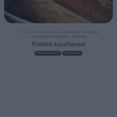
COLAZIONE/BRUNCH
•
DOLCI/GELATI
•
ESTATE
•
AUTUNNO
•
PRIMAVERA
•
INVERNO
Frollini zuccherosi
FARINA DI RISO
ZUCCHERO