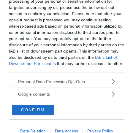
processing of your personal or sensitive information for
targeted advertising by us, please use the below opt-out
section to confirm your selection. Please note that after your
opt-out request is processed you may continue seeing
interest-based ads based on personal information utilized by
us or personal information disclosed to third parties prior to
your opt-out. You may separately opt-out of the further
disclosure of your personal information by third parties on the
IAB’s list of downstream participants. This information may
also be disclosed by us to third parties on the
IAB’s List of
CARNEVALE
•
DOLCI/GELATI
•
ESTATE
•
AUTUNNO
•
Downstream Participants
that may further disclose it to other
PRIMAVERA
•
INVERNO
third parties.
Chiacchiere senza glutine
Please note that this website/app uses one or more Google
Personal Data Processing Opt Outs
FARINA DI RISO
FECOLA
services and may gather and store information including but
not limited to your visit or usage behaviour. You may click to
Google consents
grant or deny consent to Google and its third-party tags to
use your data for below specified purposes in below Google
CONFIRM
consent section.
Data Deletion
Data Access
Privacy Policy