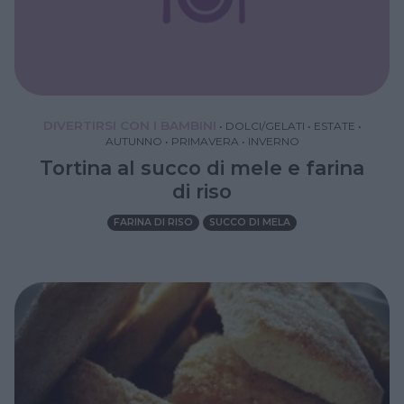
DIVERTIRSI CON I BAMBINI
•
DOLCI/GELATI
•
ESTATE
•
AUTUNNO
•
PRIMAVERA
•
INVERNO
Tortina al succo di mele e farina
di riso
FARINA DI RISO
SUCCO DI MELA