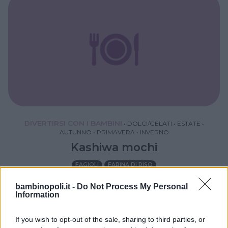
DIVERTIRSI CON I BAMBINI
•
DOLCI/GELATI
•
ESTATE
•
AUTUNNO
•
PRIMAVERA
•
INVERNO
Kashiwa mochi
FAGIOLI
FARINA DI RISO
bambinopoli.it -
Do Not Process My Personal
Information
If you wish to opt-out of the sale, sharing to third parties, or