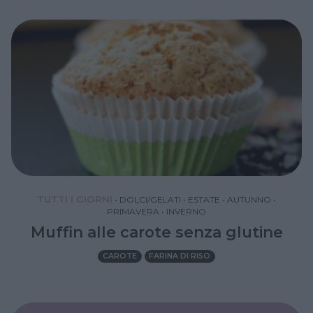
TUTTI I GIORNI
•
DOLCI/GELATI
•
ESTATE
•
AUTUNNO
•
PRIMAVERA
•
INVERNO
Muffin alle carote senza glutine
CAROTE
FARINA DI RISO