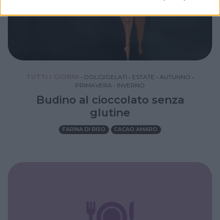
TUTTI I GIORNI
•
DOLCI/GELATI
•
ESTATE
•
AUTUNNO
•
PRIMAVERA
•
INVERNO
Budino al cioccolato senza
glutine
FARINA DI RISO
CACAO AMARO