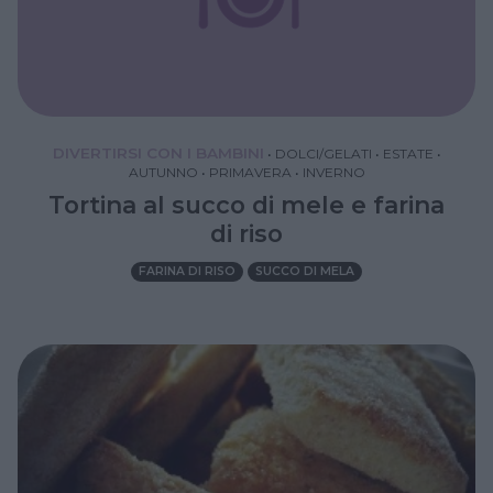
DIVERTIRSI CON I BAMBINI
•
DOLCI/GELATI
•
ESTATE
•
AUTUNNO
•
PRIMAVERA
•
INVERNO
Tortina al succo di mele e farina
di riso
FARINA DI RISO
SUCCO DI MELA