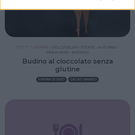
TUTTI I GIORNI
•
DOLCI/GELATI
•
ESTATE
•
AUTUNNO
•
PRIMAVERA
•
INVERNO
Budino al cioccolato senza
glutine
FARINA DI RISO
CACAO AMARO