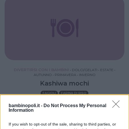
DIVERTIRSI CON I BAMBINI
•
DOLCI/GELATI
•
ESTATE
•
AUTUNNO
•
PRIMAVERA
•
INVERNO
Kashiwa mochi
FAGIOLI
FARINA DI RISO
bambinopoli.it -
Do Not Process My Personal
Information
If you wish to opt-out of the sale, sharing to third parties, or