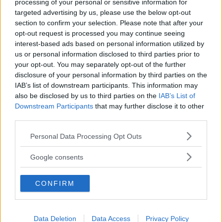
processing of your personal or sensitive information for
targeted advertising by us, please use the below opt-out
section to confirm your selection. Please note that after your
opt-out request is processed you may continue seeing
interest-based ads based on personal information utilized by
us or personal information disclosed to third parties prior to
your opt-out. You may separately opt-out of the further
disclosure of your personal information by third parties on the
IAB’s list of downstream participants. This information may
also be disclosed by us to third parties on the
IAB’s List of
CARNEVALE
•
DOLCI/GELATI
•
ESTATE
•
AUTUNNO
•
Downstream Participants
that may further disclose it to other
PRIMAVERA
•
INVERNO
third parties.
Chiacchiere senza glutine
Please note that this website/app uses one or more Google
Personal Data Processing Opt Outs
FARINA DI RISO
FECOLA
services and may gather and store information including but
not limited to your visit or usage behaviour. You may click to
Google consents
grant or deny consent to Google and its third-party tags to
use your data for below specified purposes in below Google
CONFIRM
consent section.
Data Deletion
Data Access
Privacy Policy