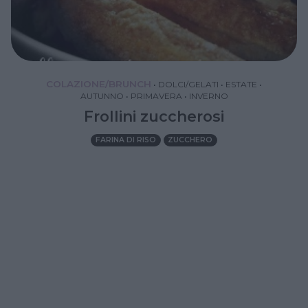
COLAZIONE/BRUNCH
•
DOLCI/GELATI
•
ESTATE
•
AUTUNNO
•
PRIMAVERA
•
INVERNO
Frollini zuccherosi
FARINA DI RISO
ZUCCHERO