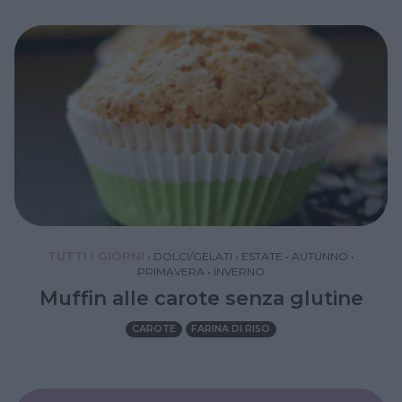
TUTTI I GIORNI
•
DOLCI/GELATI
•
ESTATE
•
AUTUNNO
•
PRIMAVERA
•
INVERNO
Muffin alle carote senza glutine
CAROTE
FARINA DI RISO