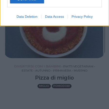
consent section.
Data Deletion
Data Access
Privacy Policy
DIVERTIRSI CON I BAMBINI
•
PIATTI VEGETARIANI
•
ESTATE
•
AUTUNNO
•
PRIMAVERA
•
INVERNO
Pizza di miglio
MIGLIO
POMODORI