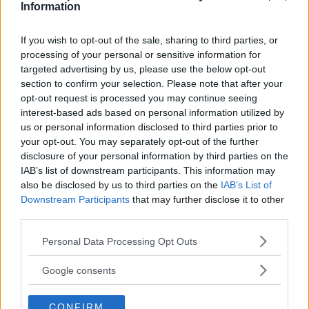
Information
If you wish to opt-out of the sale, sharing to third parties, or
processing of your personal or sensitive information for
targeted advertising by us, please use the below opt-out
section to confirm your selection. Please note that after your
opt-out request is processed you may continue seeing
interest-based ads based on personal information utilized by
us or personal information disclosed to third parties prior to
your opt-out. You may separately opt-out of the further
disclosure of your personal information by third parties on the
IAB’s list of downstream participants. This information may
also be disclosed by us to third parties on the
IAB’s List of
Downstream Participants
that may further disclose it to other
third parties.
TUTTI I GIORNI
•
PIATTI UNICI
•
PIATTI VEGETARIANI
•
ESTATE
•
AUTUNNO
•
PRIMAVERA
•
INVERNO
Please note that this website/app uses one or more Google
Personal Data Processing Opt Outs
Crocchette di miglio e piselli
services and may gather and store information including but
not limited to your visit or usage behaviour. You may click to
Google consents
MIGLIO
PISELLI
grant or deny consent to Google and its third-party tags to
use your data for below specified purposes in below Google
CONFIRM