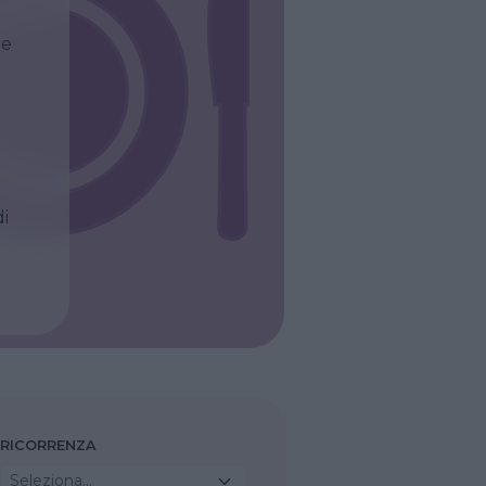
le
di
RICORRENZA
Seleziona...