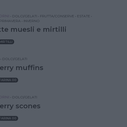
IORNI
•
DOLCI/GELATI
•
FRUTTA/CONSERVE
•
ESTATE
•
PRIMAVERA
•
INVERNO
te muesli e mirtilli
MIRTILLI
•
DOLCI/GELATI
erry muffins
FARINA 00
IORNI
•
DOLCI/GELATI
erry scones
FARINA 00