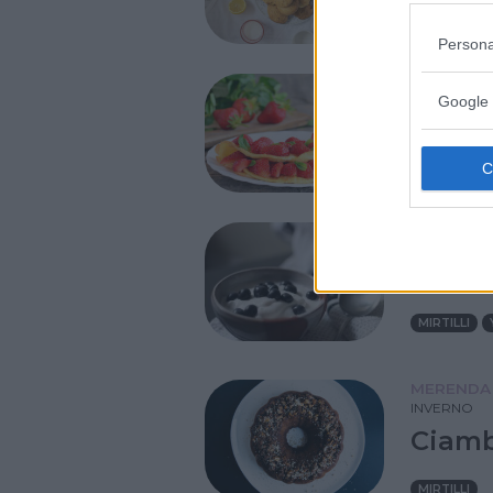
FARINA DI 
Persona
TUTTI I G
Google 
Fritta
UOVA
MI
TUTTI I G
Cubett
MIRTILLI
MERENDA
INVERNO
Ciambe
MIRTILLI