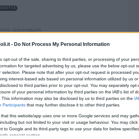
RICOTTA
IORNI
•
DOLCI/GELATI
 ai mirtilli
i.it -
Do Not Process My Personal Information
YOGURT
to opt-out of the sale, sharing to third parties, or processing of your per
formation for targeted advertising by us, please use the below opt-out s
r selection. Please note that after your opt-out request is processed y
IORNI
•
DOLCI/GELATI
•
ESTATE
•
PRIMAVERA
eing interest-based ads based on personal information utilized by us or
disclosed to third parties prior to your opt-out. You may separately opt-
 ai mirtilli
losure of your personal information by third parties on the IAB’s list of
. This information may also be disclosed by us to third parties on the
IA
PANNA
Participants
that may further disclose it to other third parties.
 that this website/app uses one or more Google services and may gath
including but not limited to your visit or usage behaviour. You may click 
NE/BRUNCH
•
DOLCI/GELATI
 to Google and its third-party tags to use your data for below specifi
 di avena con mirtilli
ogle consent section.