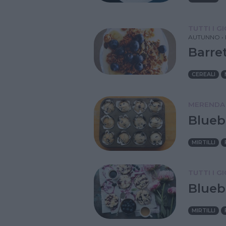
TUTTI I G
AUTUNNO
•
Barret
CEREALI
MERENDA
Blueb
MIRTILLI
TUTTI I G
Blueb
MIRTILLI