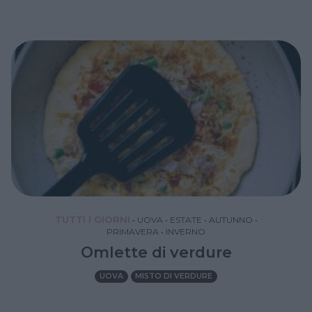
TUTTI I GIORNI
•
UOVA
•
ESTATE
•
AUTUNNO
•
PRIMAVERA
•
INVERNO
Omlette di verdure
UOVA
MISTO DI VERDURE