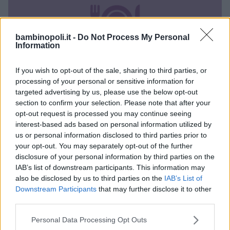
bambinopoli.it -
Do Not Process My Personal
Information
If you wish to opt-out of the sale, sharing to third parties, or
processing of your personal or sensitive information for
targeted advertising by us, please use the below opt-out
TUTTI I GIORNI
•
TORTE SALATE/PIZZE/PANE
•
ESTATE
•
section to confirm your selection. Please note that after your
AUTUNNO
•
PRIMAVERA
•
INVERNO
opt-out request is processed you may continue seeing
Torta salata con prosciutto e
interest-based ads based on personal information utilized by
trevisana
us or personal information disclosed to third parties prior to
your opt-out. You may separately opt-out of the further
MISTO DI VERDURE
PROSCIUTTO COTTO
disclosure of your personal information by third parties on the
IAB’s list of downstream participants. This information may
also be disclosed by us to third parties on the
IAB’s List of
Downstream Participants
that may further disclose it to other
third parties.
Please note that this website/app uses one or more Google
Personal Data Processing Opt Outs
services and may gather and store information including but