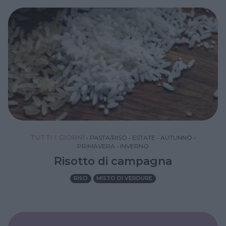
TUTTI I GIORNI
•
PASTA/RISO
•
ESTATE
•
AUTUNNO
•
PRIMAVERA
•
INVERNO
Risotto di campagna
RISO
MISTO DI VERDURE