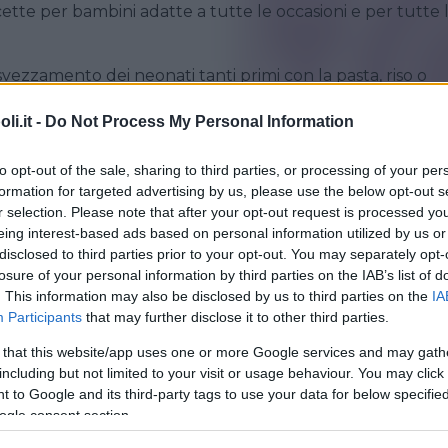
icette per bambini adatte a tutte le occasioni e per tutte 
ezzamento dei neonati tanti primi con la pasta, riso o
 quelli di pesce di carne o verdure, ma sempre adatto ai
i.it -
Do Not Process My Personal Information
iscotti, i frullati e i cocktail per bambini. Scegli il tipo di
e vuoi scegli l’occasione, ci sono anche ricette per feste 
to opt-out of the sale, sharing to third parties, or processing of your per
formation for targeted advertising by us, please use the below opt-out s
 tutte rigorosamente per bambini.
r selection. Please note that after your opt-out request is processed y
eing interest-based ads based on personal information utilized by us or
disclosed to third parties prior to your opt-out. You may separately opt-
losure of your personal information by third parties on the IAB’s list of
. This information may also be disclosed by us to third parties on the
IA
Participants
that may further disclose it to other third parties.
 that this website/app uses one or more Google services and may gath
including but not limited to your visit or usage behaviour. You may click 
IORNI
•
ANTIPASTI/STUZZICHINI
 to Google and its third-party tags to use your data for below specifi
ini di mortadella
ogle consent section.