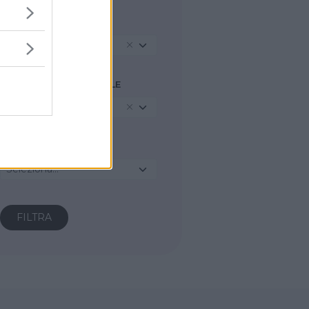
TIPO RICETTA
Antipasti/Stuzzichini
INGREDIENTE PRINCIPALE
Mortadella
STAGIONE
Seleziona...