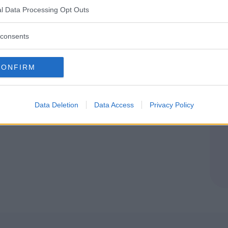
LA
FORMAGGIO
l Data Processing Opt Outs
consents
CONFIRM
Data Deletion
Data Access
Privacy Policy