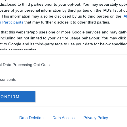
e
disclosed to third parties prior to your opt-out. You may separately opt-
losure of your personal information by third parties on the IAB’s list of
ATATE
. This information may also be disclosed by us to third parties on the
IA
Participants
that may further disclose it to other third parties.
IORNI
 that this website/app uses one or more Google services and may gath
•
SECONDI DI PESCE
•
ESTATE
•
AUTUNNO
•
•
INVERNO
including but not limited to your visit or usage behaviour. You may click 
 al forno con peperoni e
 to Google and its third-party tags to use your data for below specifi
ogle consent section.
e
l Data Processing Opt Outs
ATATE
consents
IORNI
•
SECONDI DI PESCE
•
ESTATE
•
AUTUNNO
•
•
INVERNO
CONFIRM
ai ferri
Data Deletion
Data Access
Privacy Policy