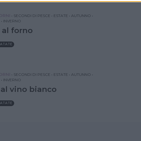
IORNI
•
SECONDI DI PESCE
•
ESTATE
•
AUTUNNO
•
•
INVERNO
 al forno
ATATE
IORNI
•
SECONDI DI PESCE
•
ESTATE
•
AUTUNNO
•
•
INVERNO
 al vino bianco
ATATE