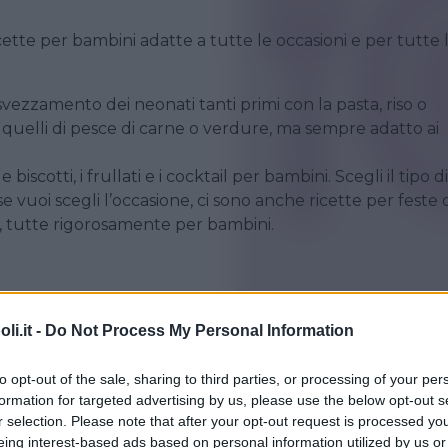
icette per bambini adatte a tutte le occasioni e per tutte 
ezzamento dei neonati tanti primi con la pasta, riso o
 quelli di pesce di carne o verdure, ma sempre adatto ai
iscotti, i frullati e i cocktail per bambini. Scegli il tipo di
e vuoi scegli l’occasione, ci sono anche ricette per feste 
 tutte rigorosamente per bambini.
i.it -
Do Not Process My Personal Information
to opt-out of the sale, sharing to third parties, or processing of your per
IORNI
•
SECONDI DI PESCE
•
ESTATE
•
AUTUNNO
•
•
INVERNO
formation for targeted advertising by us, please use the below opt-out s
r selection. Please note that after your opt-out request is processed y
ttine di orata con patate e
eing interest-based ads based on personal information utilized by us or