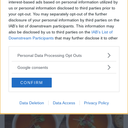
interest-based ads based on personal information utilized by
us or personal information disclosed to third parties prior to
your opt-out. You may separately opt-out of the further
disclosure of your personal information by third parties on the
IAB’s list of downstream participants. This information may
also be disclosed by us to third parties on the
IAB’s List of
Downstream Participants
that may further disclose it to other
third parties.
Please note that this website/app uses one or more Google
Personal Data Processing Opt Outs
TUTTI I GIORNI
•
PIATTI UNICI
services and may gather and store information including but
Zuppa di pane al basilico
not limited to your visit or usage behaviour. You may click to
Google consents
grant or deny consent to Google and its third-party tags to
SALSA DI POMODORO
PANE
use your data for below specified purposes in below Google
CONFIRM
consent section.
Data Deletion
Data Access
Privacy Policy