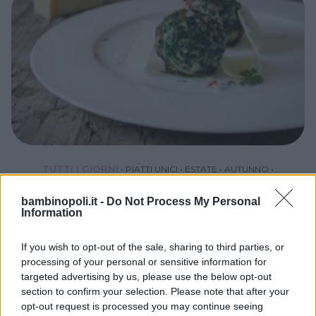
TUTTI I GIORNI
•
PIATTI UNICI
•
ESTATE
•
AUTUNNO
•
PRIMAVERA
•
INVERNO
Canederli verdi con cuore filante
bambinopoli.it -
Do Not Process My Personal
Information
SPINACI
PANE
If you wish to opt-out of the sale, sharing to third parties, or
processing of your personal or sensitive information for
targeted advertising by us, please use the below opt-out
section to confirm your selection. Please note that after your
opt-out request is processed you may continue seeing