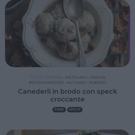
TUTTI I GIORNI
•
PIATTI UNICI
•
PRIMI IN
BRODO/MINESTRE
•
AUTUNNO
•
INVERNO
Canederli in brodo con speck
croccante
PANE
SPECK