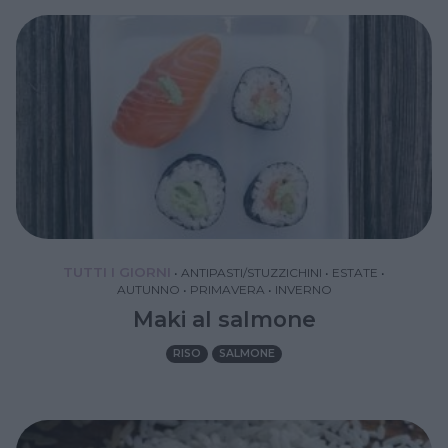
TUTTI I GIORNI
•
ANTIPASTI/STUZZICHINI
•
ESTATE
•
AUTUNNO
•
PRIMAVERA
•
INVERNO
Maki al salmone
RISO
SALMONE