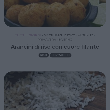
TUTTI I GIORNI
•
PIATTI UNICI
•
ESTATE
•
AUTUNNO
•
PRIMAVERA
•
INVERNO
Arancini di riso con cuore filante
RISO
FORMAGGIO