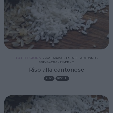
TUTTI I GIORNI
•
PASTA/RISO
•
ESTATE
•
AUTUNNO
•
PRIMAVERA
•
INVERNO
Riso alla cantonese
RISO
PISELLI