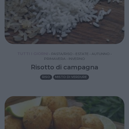
TUTTI I GIORNI
•
PASTA/RISO
•
ESTATE
•
AUTUNNO
•
PRIMAVERA
•
INVERNO
Risotto di campagna
RISO
MISTO DI VERDURE