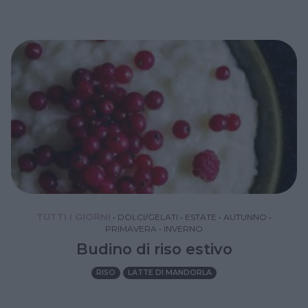
TUTTI I GIORNI
•
DOLCI/GELATI
•
ESTATE
•
AUTUNNO
•
PRIMAVERA
•
INVERNO
Budino di riso estivo
RISO
LATTE DI MANDORLA