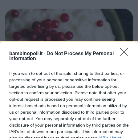
bambinopoli.it -
Do Not Process My Personal
Information
If you wish to opt-out of the sale, sharing to third parties, or
processing of your personal or sensitive information for
targeted advertising by us, please use the below opt-out
TUTTI I GIORNI
•
DOLCI/GELATI
•
ESTATE
•
AUTUNNO
•
section to confirm your selection. Please note that after your
PRIMAVERA
•
INVERNO
opt-out request is processed you may continue seeing
Budino di riso estivo
interest-based ads based on personal information utilized by
us or personal information disclosed to third parties prior to
RISO
LATTE DI MANDORLA
your opt-out. You may separately opt-out of the further
disclosure of your personal information by third parties on the
IAB’s list of downstream participants. This information may
also be disclosed by us to third parties on the
IAB’s List of