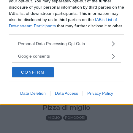
your opt-out. You may separately opt-out of the further
disclosure of your personal information by third parties on the
IAB’s list of downstream participants. This information may
also be disclosed by us to third parties on the
IAB’s List of
Downstream Participants
that may further disclose it to other
third parties.
Please note that this website/app uses one or more Google
Personal Data Processing Opt Outs
services and may gather and store information including but
not limited to your visit or usage behaviour. You may click to
Google consents
grant or deny consent to Google and its third-party tags to
use your data for below specified purposes in below Google
CONFIRM
consent section.
Data Deletion
Data Access
Privacy Policy
DIVERTIRSI CON I BAMBINI
•
PIATTI VEGETARIANI
•
ESTATE
•
AUTUNNO
•
PRIMAVERA
•
INVERNO
Pizza di miglio
MIGLIO
POMODORI