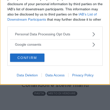
disclosure of your personal information by third parties on the
IAB’s list of downstream participants. This information may
also be disclosed by us to third parties on the
IAB’s List of
Downstream Participants
that may further disclose it to other
third parties.
Please note that this website/app uses one or more Google
Personal Data Processing Opt Outs
services and may gather and store information including but
not limited to your visit or usage behaviour. You may click to
Google consents
grant or deny consent to Google and its third-party tags to
use your data for below specified purposes in below Google
CONFIRM
consent section.
Data Deletion
Data Access
Privacy Policy
DIVERTIRSI CON I BAMBINI
•
PASTA/RISO
•
INVERNO
Coriandoli e stelle filanti
PASTA
MISTO DI VERDURE