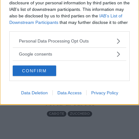
disclosure of your personal information by third parties on the
IAB’s list of downstream participants. This information may
also be disclosed by us to third parties on the
IAB’s List of
Downstream Participants
that may further disclose it to other
third parties.
Please note that this website/app uses one or more Google
Personal Data Processing Opt Outs
services and may gather and store information including but
not limited to your visit or usage behaviour. You may click to
Google consents
grant or deny consent to Google and its third-party tags to
use your data for below specified purposes in below Google
CONFIRM
consent section.
LE FESTE
•
DOLCI/GELATI
•
ESTATE
•
AUTUNNO
•
Data Deletion
Data Access
Privacy Policy
PRIMAVERA
•
INVERNO
Torta di carote
CAROTE
ZUCCHERO