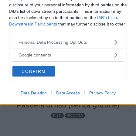
disclosure of your personal information by third parties on the
IAB’s list of downstream participants. This information may
also be disclosed by us to third parties on the
IAB’s List of
Downstream Participants
that may further disclose it to other
third parties.
Please note that this website/app uses one or more Google
Personal Data Processing Opt Outs
services and may gather and store information including but
not limited to your visit or usage behaviour. You may click to
Google consents
grant or deny consent to Google and its third-party tags to
use your data for below specified purposes in below Google
CONFIRM
consent section.
Data Deletion
Data Access
Privacy Policy
PASQUA
•
DOLCI/GELATI
•
PRIMAVERA
Pastiera di riso (senza glutine)
RISO
RICOTTA