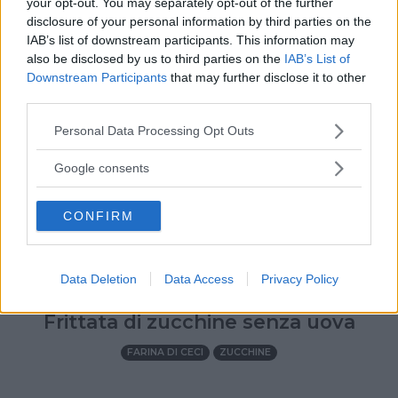
your opt-out. You may separately opt-out of the further
disclosure of your personal information by third parties on the
IAB’s list of downstream participants. This information may
also be disclosed by us to third parties on the
IAB’s List of
Downstream Participants
that may further disclose it to other
third parties.
Please note that this website/app uses one or more Google
Personal Data Processing Opt Outs
services and may gather and store information including but
not limited to your visit or usage behaviour. You may click to
Google consents
grant or deny consent to Google and its third-party tags to
use your data for below specified purposes in below Google
CONFIRM
consent section.
Data Deletion
Data Access
Privacy Policy
TUTTI I GIORNI
•
UOVA
•
ESTATE
•
AUTUNNO
•
PRIMAVERA
•
INVERNO
Frittata di zucchine senza uova
FARINA DI CECI
ZUCCHINE