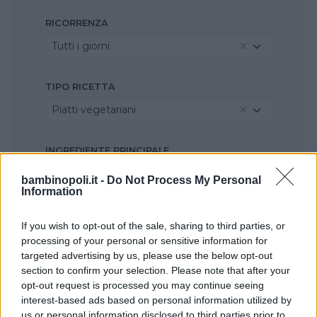
RICORRENZA
Tutti i giorni
TIPO RICETTA
Piatti vegetariani
INGREDIENTE PRINCIPALE
Miglio
bambinopoli.it -
Do Not Process My Personal
Information
STAGIONE
If you wish to opt-out of the sale, sharing to third parties, or
Primavera
processing of your personal or sensitive information for
targeted advertising by us, please use the below opt-out
section to confirm your selection. Please note that after your
opt-out request is processed you may continue seeing
interest-based ads based on personal information utilized by
us or personal information disclosed to third parties prior to