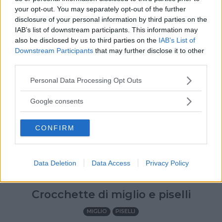
your opt-out. You may separately opt-out of the further
disclosure of your personal information by third parties on the
IAB’s list of downstream participants. This information may
also be disclosed by us to third parties on the
IAB’s List of
Downstream Participants
that may further disclose it to other
third parties.
Please note that this website/app uses one or more Google
Personal Data Processing Opt Outs
services and may gather and store information including but
not limited to your visit or usage behaviour. You may click to
Google consents
grant or deny consent to Google and its third-party tags to
use your data for below specified purposes in below Google
CONFIRM
consent section.
Data Deletion
Data Access
Privacy Policy
TUTTI I GIORNI
•
PIATTI UNICI
•
PIATTI VEGETARIANI
•
ESTATE
•
AUTUNNO
•
PRIMAVERA
•
INVERNO
Crocchette di miglio e piselli
MIGLIO
PISELLI