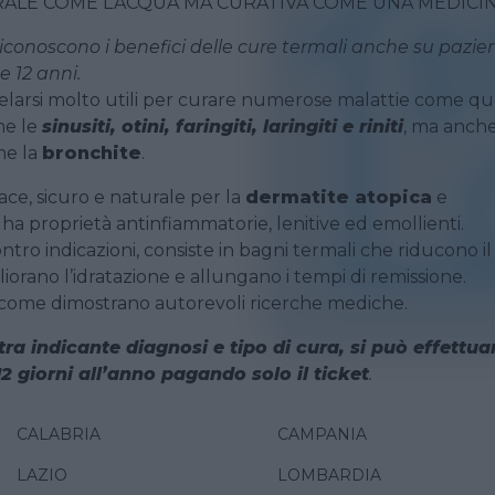
RALE COME L’ACQUA MA CURATIVA COME UNA MEDICI
riconoscono i benefici delle cure termali anche su pazien
e 12 anni.
elarsi molto utili per curare numerose malattie come qu
me le
sinusiti, otini, faringiti, laringiti e riniti
, ma anch
me la
bronchite
.
ace, sicuro e naturale per la
dermatite atopica
e
ha proprietà antinfiammatorie, lenitive ed emollienti.
ontro indicazioni, consiste in bagni termali che riducono il
liorano l’idratazione e allungano i tempi di remissione.
, come dimostrano autorevoli ricerche mediche.
ra indicante diagnosi e tipo di cura, si può effettua
12 giorni all’anno pagando solo il ticket
.
CALABRIA
CAMPANIA
LAZIO
LOMBARDIA