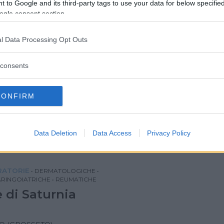
 to Google and its third-party tags to use your data for below specifi
 dei papi
ogle consent section.
l Data Processing Opt Outs
consents
ARINGOIATRICHE
•
DERMATOLOGICHE
di Frasassi - San Vittore
CONFIRM
Data Deletion
Data Access
Privacy Policy
ANCONA)
IRATORIE
•
DERMATOLOGICHE
•
RINGOIATRICHE
•
REUMATICHE
 di Saturnia