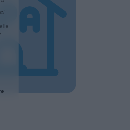
NA
ti
elle
e
re