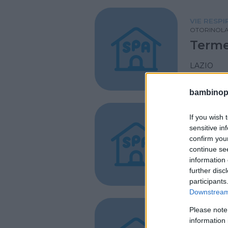
VIE RESP
OTORINOLA
Term
LAZIO
FERENTIN
bambinopol
VIE RESP
If you wish 
OTORINOLA
sensitive in
Terme
confirm you
continue se
information 
LAZIO
further disc
TIVOLI (
participants
Downstream 
Please note
VIE RESP
OTORINOLA
information 