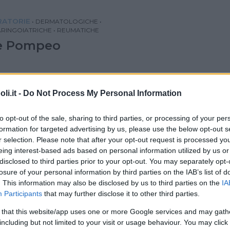
IRATORIE
•
DERMATOLOGICHE
•
RINGOIATRICHE
•
REUMATICHE
e Pompeo
O (FROSINONE)
i.it -
Do Not Process My Personal Information
IRATORIE
•
DERMATOLOGICHE
•
to opt-out of the sale, sharing to third parties, or processing of your per
RINGOIATRICHE
•
REUMATICHE
formation for targeted advertising by us, please use the below opt-out s
 di Roma - Acque Albule
r selection. Please note that after your opt-out request is processed y
eing interest-based ads based on personal information utilized by us or
disclosed to third parties prior to your opt-out. You may separately opt-
losure of your personal information by third parties on the IAB’s list of
ROMA)
. This information may also be disclosed by us to third parties on the
IA
Participants
that may further disclose it to other third parties.
 that this website/app uses one or more Google services and may gath
IRATORIE
•
DERMATOLOGICHE
•
RINGOIATRICHE
•
REUMATICHE
including but not limited to your visit or usage behaviour. You may click 