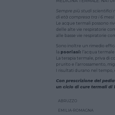
MEDICINA TERMALE: NATU
Sempre più studi scientifici 
di età compresa tra i 6 mesi 
Le acque termali possono riv
delle alte vie respiratorie co
alle basse vie respiratorie co
Sono inoltre un rimedio effic
la
psoriasi:
l’acqua termale 
La terapia termale, priva di c
prurito e l’arrossamento, mig
I risultati durano nel tempo
Con prescrizione del pediat
un ciclo di cure termali di 
ABRUZZO
EMILIA-ROMAGNA