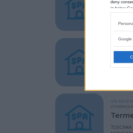
deny consent
Terme
in below Go
LAZIO
VITERBO
Persona
Google 
OTORINOL
Terme 
SPA
MARCHE
GENGA (
VIE RESP
OTORINOLA
Terme
TOSCANA