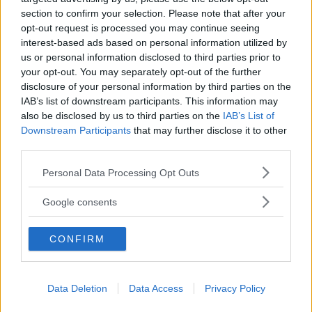
Terme della Salvarola
section to confirm your selection. Please note that after your
EMILIA-ROMAGNA
opt-out request is processed you may continue seeing
SASSUOLO (MODENA)
interest-based ads based on personal information utilized by
us or personal information disclosed to third parties prior to
your opt-out. You may separately opt-out of the further
disclosure of your personal information by third parties on the
IAB’s list of downstream participants. This information may
also be disclosed by us to third parties on the
IAB’s List of
Downstream Participants
that may further disclose it to other
third parties.
Please note that this website/app uses one or more Google
Personal Data Processing Opt Outs
services and may gather and store information including but
not limited to your visit or usage behaviour. You may click to
Google consents
grant or deny consent to Google and its third-party tags to
use your data for below specified purposes in below Google
CONFIRM
consent section.
DERMATOLOGICHE
•
VIE RESPIRATORIE
•
OTORINOLARINGOIATRICHE
•
REUMATICHE
Data Deletion
Data Access
Privacy Policy
Terme di Riolo Bagni Srl