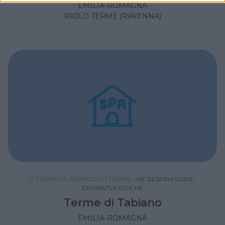
EMILIA-ROMAGNA
RIOLO TERME (RAVENNA)
OTORINOLARINGOIATRICHE
•
VIE RESPIRATORIE
•
DERMATOLOGICHE
Terme di Tabiano
EMILIA-ROMAGNA