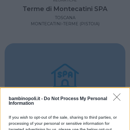
REUMATICHE
Terme di Montecatini SPA
TOSCANA
MONTECATINI-TERME (PISTOIA)
bambinopoli.it -
Do Not Process My Personal
Information
If you wish to opt-out of the sale, sharing to third parties, or
DERMATOLOGICHE
•
VIE RESPIRATORIE
•
OTORINOLARINGOIATRICHE
•
REUMATICHE
processing of your personal or sensitive information for
targeted advertising by us, please use the below opt-out