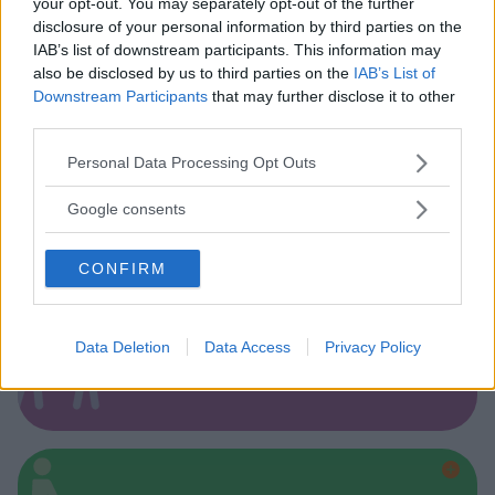
your opt-out. You may separately opt-out of the further
disclosure of your personal information by third parties on the
IAB’s list of downstream participants. This information may
Asili Nido
also be disclosed by us to third parties on the
IAB’s List of
Downstream Participants
that may further disclose it to other
third parties.
Please note that this website/app uses one or more Google
Personal Data Processing Opt Outs
services and may gather and store information including but
not limited to your visit or usage behaviour. You may click to
Google consents
Feste
grant or deny consent to Google and its third-party tags to
use your data for below specified purposes in below Google
CONFIRM
consent section.
Data Deletion
Data Access
Privacy Policy
Kinderheim