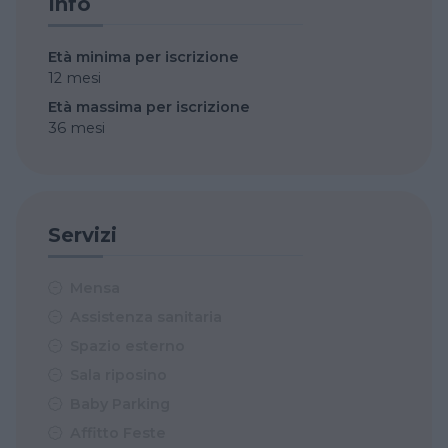
Info
Età minima per iscrizione
12 mesi
Età massima per iscrizione
36 mesi
Servizi
Mensa
Assistenza sanitaria
Spazio esterno
Sala riposino
Baby Parking
Affitto Feste