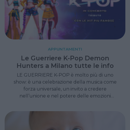
APPUNTAMENTI
Le Guerriere K-Pop Demon
Hunters a Milano tutte le info
LE GUERRIERE K-POP è molto più di uno
show: è una celebrazione della musica come
forza universale, un invito a credere
nell’unione e nel potere delle emozioni
condivise. Uno spettacolo capace di
conquistare famiglie, giovani e appassionati di
K-pop con la sua energia, la sua spettacolarità
e il suo messaggio positivo.