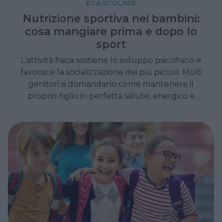
ETÀ SCOLARE
Nutrizione sportiva nei bambini:
cosa mangiare prima e dopo lo
sport
L’attività fisica sostiene lo sviluppo psicofisico e
favorisce la socializzazione dei più piccoli. Molti
genitori si domandano come mantenere il
proprio figlio in perfetta salute, energico e
scattante, evitando lo stress della
preparazione di pasti complicati.
L'alimentazione corretta rappresenta il
carburante pulito che permette ai bambini di
divertirsi, giocare e stare bene insieme ai
propri compagni di squadra.