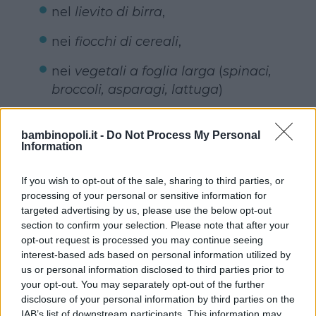
nel
lievito di birra
,
nei
fiocchi di cereali
,
nei
vegetali a foglia larga
(
spinaci,
broccoli, asparagi, lattuga
)
nella
frutta
,
bambinopoli.it -
Do Not Process My Personal
Information
nel
latte
nelle
uova
anche se il loro
If you wish to opt-out of the sale, sharing to third parties, or
assorbimento (per questioni di
processing of your personal or sensitive information for
targeted advertising by us, please use the below opt-out
composizione molecolare e perché
section to confirm your selection. Please note that after your
in parte viene disperso durante la
opt-out request is processed you may continue seeing
cottura) è decisamente inferiore
interest-based ads based on personal information utilized by
rispetto all’assorbimento dell’acido
us or personal information disclosed to third parties prior to
your opt-out. You may separately opt-out of the further
folico ottenuto per sintesi.
disclosure of your personal information by third parties on the
IAB’s list of downstream participants. This information may