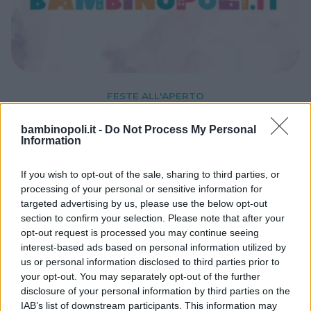
FESTE ALL'APERTO
Feste di compleanno a
bambinopoli.it -
Do Not Process My Personal
primavera
Information
In cascina, al parco giochi o con un brunch?
Quale potrebbe essere la festa di
If you wish to opt-out of the sale, sharing to third parties, or
processing of your personal or sensitive information for
compleanno preferita dal tuo bambino. Idee
targeted advertising by us, please use the below opt-out
e proposte per una giornata indimenticabile
section to confirm your selection. Please note that after your
opt-out request is processed you may continue seeing
interest-based ads based on personal information utilized by
us or personal information disclosed to third parties prior to
your opt-out. You may separately opt-out of the further
disclosure of your personal information by third parties on the
IAB’s list of downstream participants. This information may