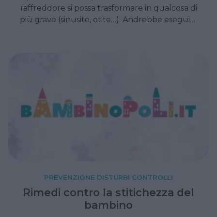
raffreddore si possa trasformare in qualcosa di
più grave (sinusite, otite…). Andrebbe eseguita
tutti i giorni come gesto di igiene quotidiana e
ripetuta più volte al giorno se il raffreddore è
nella fase acuta.
PREVENZIONE DISTURBI CONTROLLI
Rimedi contro la stitichezza del
bambino