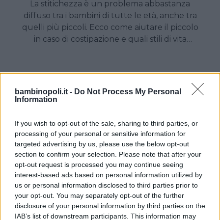
La stitichezza è un problema abbastanza
diffuso tra i bambini di tutte le età, anche tra
quelli più piccoli. Ecco come aiutare il piccolo
in caso di costipazione e quali stili di vita
adottare per evitare il disturbo.
bambinopoli.it -
Do Not Process My Personal
Information
If you wish to opt-out of the sale, sharing to third parties, or
processing of your personal or sensitive information for
targeted advertising by us, please use the below opt-out
section to confirm your selection. Please note that after your
opt-out request is processed you may continue seeing
interest-based ads based on personal information utilized by
us or personal information disclosed to third parties prior to
your opt-out. You may separately opt-out of the further
PREVENZIONE DISTURBI CONTROLLI
disclosure of your personal information by third parties on the
Come comportarsi in caso di
IAB’s list of downstream participants. This information may