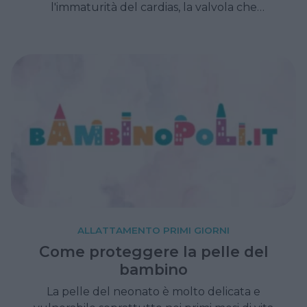
l'immaturità del cardias, la valvola che
impedisce la risalita del cibo dallo stomaco
all'esofago. Tranne in rari casi, non provoca
particolari disturbi al bambino e tende a
scomparire con il passare dei mesi.
ALLATTAMENTO PRIMI GIORNI
Come proteggere la pelle del
bambino
La pelle del neonato è molto delicata e