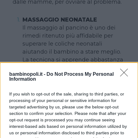
dalle mamme, per ovviare al problema.
MASSAGGIO NEONATALE
Il massaggio al pancino è uno dei
rimedi ritenuto più affidabile per
superare le coliche neonatali
aiutando il bambino a stare meglio.
La tecnicna si apprende abbastanza
semplicemente frequentando un
bambinopoli.it -
Do Not Process My Personal
corso di massaggio neonatale. Il
Information
risultato è quasi del tutto assicurato.
If you wish to opt-out of the sale, sharing to third parties, or
LA MANO CALDA DEL PAPA’
processing of your personal or sensitive information for
Appoggiare la pancia del bimbo sul
targeted advertising by us, please use the below opt-out
palmo della mano del papà è un
section to confirm your selection. Please note that after your
buon metodo per provare ad
opt-out request is processed you may continue seeing
interest-based ads based on personal information utilized by
alleviare le sue coliche. Il papà non
us or personal information disclosed to third parties prior to
dovrà fare altro che dondolare