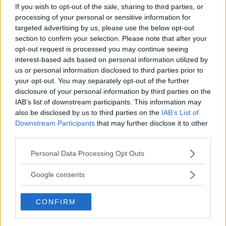
If you wish to opt-out of the sale, sharing to third parties, or
qualche idea per intrattenere i piccoli ospiti
processing of your personal or sensitive information for
durante la cerimonia per evitare che possano
targeted advertising by us, please use the below opt-out
annoiarsi sia a tavola che dopo. Venendo
section to confirm your selection. Please note that after your
incontro alle esigenze dei genitori di godersi
opt-out request is processed you may continue seeing
la festa e a quelle degli sposi di non avere
interest-based ads based on personal information utilized by
problemi.
us or personal information disclosed to third parties prior to
your opt-out. You may separately opt-out of the further
disclosure of your personal information by third parties on the
IAB’s list of downstream participants. This information may
also be disclosed by us to third parties on the
IAB’s List of
Downstream Participants
that may further disclose it to other
third parties.
Please note that this website/app uses one or more Google
Personal Data Processing Opt Outs
services and may gather and store information including but
not limited to your visit or usage behaviour. You may click to
Google consents
grant or deny consent to Google and its third-party tags to
use your data for below specified purposes in below Google
FESTE RELIGIOSE
CONFIRM
consent section.
Battesimi, comunioni e cresime
a primavera