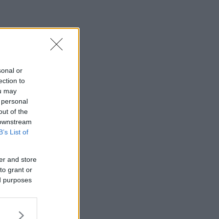
sonal or
ection to
ou may
 personal
out of the
 downstream
B’s List of
er and store
to grant or
ed purposes