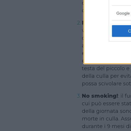
diffusione della pra
durante la nanna.
Google 
Non oltre i 20°
: u
vestitini… e una t
durante la stagione
alcuni casi di mor
essere collocato n
e senza cuscino, l
testa del piccolo e
della culla per evi
possa scivolare sot
No smoking!
: il 
cui può essere sta
della giornata sono
morte in culla. As
durante i 9 mesi di