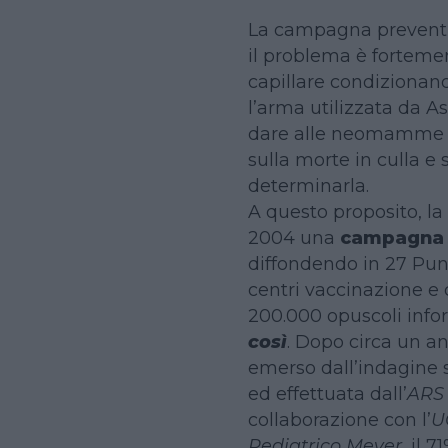
La campagna preventi
il problema è forteme
capillare condizionan
l’arma utilizzata da A
dare alle neomamme e
sulla morte in culla e
determinarla.
A questo proposito, la
2004 una
campagna d
diffondendo in 27 Punt
centri vaccinazione e 
200.000 opuscoli infor
così
. Dopo circa un 
emerso dall’indagine s
ed effettuata dall’
ARS 
collaborazione con l’
U
Pediatrico Meyer
, il