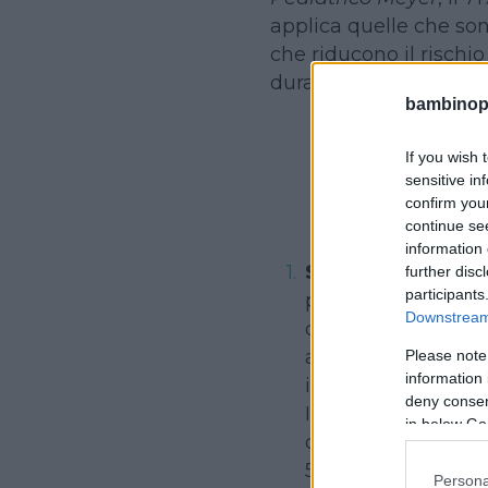
applica quelle che so
che riducono il rischi
durante le ore del son
bambinopol
If you wish 
Conti
sensitive in
confirm you
continue se
information 
Sulla schiena è 
further disc
participants
posizione prona (a 
Downstream 
durante il sonno s
alla posizione supin
Please note
information 
infatti, condotti ne
deny consent
Inghilterra, Nuova
in below Go
dimostrato una dim
50%-70%) di casi d
Persona