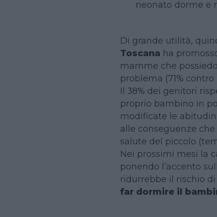
neonato dorme e r
Di grande utilità, qui
Toscana
ha promosso:
mamme che possiedono
problema (71% contro i
Il 38% dei genitori ris
proprio bambino in po
modificate le abitudi
alle conseguenze che 
salute del piccolo (te
Nei prossimi mesi la 
ponendo l’accento sull
ridurrebbe il rischio d
far dormire il bamb