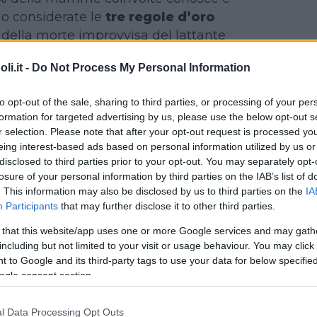
no considerate le
tre regole d’oro
o della morte improvvisa del lattante
no.
i.it -
Do Not Process My Personal Information
to opt-out of the sale, sharing to third parties, or processing of your per
nua a leggere dopo la pubblicità
formation for targeted advertising by us, please use the below opt-out s
r selection. Please note that after your opt-out request is processed y
eing interest-based ads based on personal information utilized by us or
disclosed to third parties prior to your opt-out. You may separately opt-
meglio
: è stato accertato che la
losure of your personal information by third parties on the IAB’s list of
. This information may also be disclosed by us to third parties on the
IA
pancia in giù) e quella laterale
Participants
that may further disclose it to other third parties.
iano molto più pericolose rispetto
a (a pancia in su). Studi rigorosi,
 that this website/app uses one or more Google services and may gath
including but not limited to your visit or usage behaviour. You may click 
gli Stati Uniti, Francia, Olanda,
 to Google and its third-party tags to use your data for below specifi
 Zelanda, Australia e Norvegia, hanno
ogle consent section.
inuzione notevole (fino al
i morte per SIDS in seguito alla
l Data Processing Opt Outs