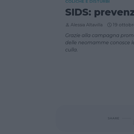
COLICHE E DISTURBI
SIDS: preven
Alessia Altavilla
19 ottobr
Grazie alla campagna promos
delle neomamme conosce le t
culla.
SHARE