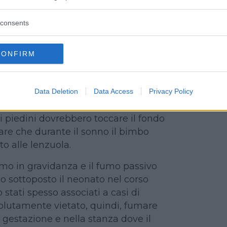
tica di porre i piccoli a pancia in su
consents
n eccesso di coperte, lenzuola,
emperatura superiore ai 18/20°
CONFIRM
 invernale sono stati associati ad
te in culla. Il bambino dovrebbe
el suo lettino su un materasso rigido
Data Deletion
Data Access
Privacy Policy
e coperte non dovrebbero coprire la
 i piedini dovrebbero toccare il fondo
tare che durante il sonno il bimbo
to alle lenzuola.
fumo in gravidanza e il fumo passivo
to sottoposto il neonato nel corso
 stati spesso associati a casi di
solutamente vietato, quindi, fumare
 gestazione e nella stanza dove il