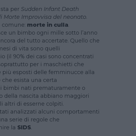
 sta per
Sudden Infant Death
i Morte Improvvisa del neonato
.
io comune:
morte in culla
.
sce un bimbo ogni mille sotto l’anno
ancora del tutto accertate. Quello che
mesi di vita sono quelli
 (il 90% dei casi sono concentrati
soprattutto per i maschietti che
più esposti delle femminucce alla
e che esista una certa
 i bimbi nati prematuramente o
 della nascita abbiano maggiori
i altri di esserne colpiti.
stati analizzati alcuni comportamenti
una serie di regole che
ire la
SIDS
.