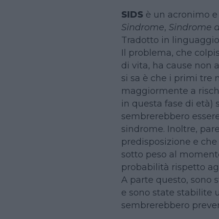
SIDS
è un acronimo e
Sindrome
,
Sindrome d
Tradotto in linguagg
Il problema, che colpi
di vita, ha cause non 
si sa è che i primi tre 
maggiormente a rischio
in questa fase di età) 
sembrerebbero essere 
sindrome. Inoltre, par
predisposizione e che
sotto peso al momento
probabilità rispetto agl
A parte questo, sono 
e sono state stabilite 
sembrerebbero preven