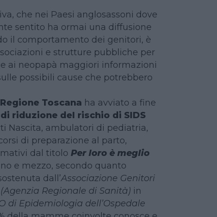
va, che nei Paesi anglosassoni dove
nte sentito ha ormai una diffusione
do il comportamento dei genitori, è
ssociazioni e strutture pubbliche per
 ai neopapà maggiori informazioni
 sulle possibili cause che potrebbero
Regione Toscana
ha avviato a fine
i riduzione del rischio di SIDS
i Nascita, ambulatori di pediatria,
corsi di preparazione al parto,
mativi dal titolo
Per loro è meglio
anno e mezzo, secondo quanto
ostenuta dall’
Associazione Genitori
(Agenzia Regionale di Sanità)
in
O di Epidemiologia dell’Ospedale
 71% della mamme coinvolte conosce e