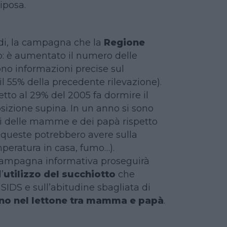
iposa.
ndi, la campagna che la
Regione
 è aumentato il numero delle
 informazioni precise sul
l 55% della precedente rilevazione).
petto al 29% del 2005 fa dormire il
sizione supina. In un anno si sono
ni delle mamme e dei papà rispetto
queste potrebbero avere sulla
mperatura in casa, fumo…).
campagna informativa proseguirà
’
utilizzo del succhiotto
che
i SIDS e sull’abitudine sbagliata di
ino nel lettone tra mamma e papà
.