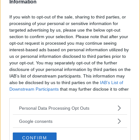
Information
evitare che il piccolo ne sia colpito
soffrendone (le otite funginee, infatti,
If you wish to opt-out of the sale, sharing to third parties, or
possono essere molto dolorose) è bene
processing of your personal or sensitive information for
prendere alcune precauzioni in modo
targeted advertising by us, please use the below opt-out
tale da ovviare il problema e diminuire
section to confirm your selection. Please note that after your
opt-out request is processed you may continue seeing
la percentuale di rischio:
interest-based ads based on personal information utilized by
us or personal information disclosed to third parties prior to
your opt-out. You may separately opt-out of the further
disclosure of your personal information by third parties on the
Continua a leggere dopo la pubblicità
IAB’s list of downstream participants. This information may
also be disclosed by us to third parties on the
IAB’s List of
Downstream Participants
that may further disclose it to other
third parties.
evitare che il bambino trascorra in
Please note that this website/app uses one or more Google
acqua troppo tempo, asciugandogli
Personal Data Processing Opt Outs
services and may gather and store information including but
delicatamente le orecchie con un
not limited to your visit or usage behaviour. You may click to
Google consents
asciugamano quando esce dal mare
grant or deny consent to Google and its third-party tags to
(o dalla piscina)
use your data for below specified purposes in below Google
CONFIRM
consent section.