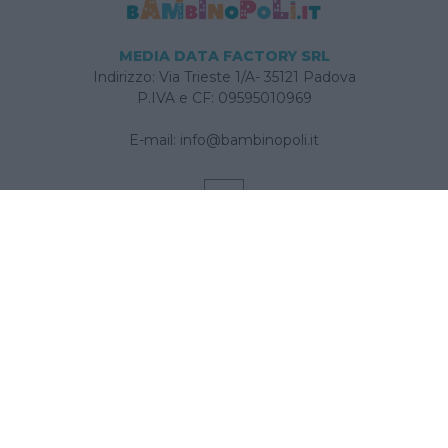
MEDIA DATA FACTORY SRL
Indirizzo: Via Trieste 1/A- 35121 Padova
P.IVA e CF: 09595010969
E-mail:
info@bambinopoli.it
Navigazione
Concepire
Donna
Età Prescolare
Età Scolare
Feste