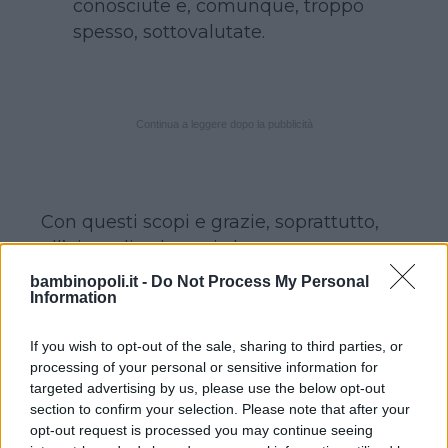
conosciute e, comunque, troppo
spesso, sottovalutate.
Continua a leggere dopo la pubblicità
Con questi scopi e grazie, soprattutto,
all’aiuto di volontari che
quotidianamente e con modalità
bambinopoli.it -
Do Not Process My Personal
Information
differenti sostengono l’Associazione,
ALLEGRIA
devolve alla ricerca e alla
If you wish to opt-out of the sale, sharing to third parties, or
prevenzione circa il 90% dei contributi
processing of your personal or sensitive information for
raccolti mantenendo non più del 10%
targeted advertising by us, please use the below opt-out
per le spese di gestione.
section to confirm your selection. Please note that after your
opt-out request is processed you may continue seeing