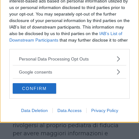
interest-based ads based on personal information utilized by
PREVENZIONE: SI COMINCIA DAI
us or personal information disclosed to third parties prior to
PRIMI GIORNI DI VITA DEL BAMBINO
your opt-out. You may separately opt-out of the further
Sebbene al giorno d’oggi i bambini che
disclosure of your personal information by third parties on the
IAB’s list of downstream participants. This information may
soffrono di allergie siano circa il 30%,
also be disclosed by us to third parties on the
IAB’s List of
studi e ricerche hanno dimostrato che le
Downstream Participants
that may further disclose it to other
allergie si possono prevenire.
third parties.
L’importante è seguire alcune regole
Please note that this website/app uses one or more Google
Personal Data Processing Opt Outs
fondamentali e iniziare sin dai primi
services and may gather and store information including but
giorni di vita del bambino, quando
not limited to your visit or usage behaviour. You may click to
Google consents
ancora il suo sistema immunitario non è
grant or deny consent to Google and its third-party tags to
use your data for below specified purposes in below Google
completamente formato. Questi sono i
CONFIRM
consent section.
consigli che i medici e i pediatri che
operano all’interno di
ALLEGRIA
hanno
messo a punto. Per qualsiasi
Data Deletion
Data Access
Privacy Policy
chiarimento, comunque, è possibile
rivolgersi al proprio pediatra di fiducia
per avere maggiori informazioni e