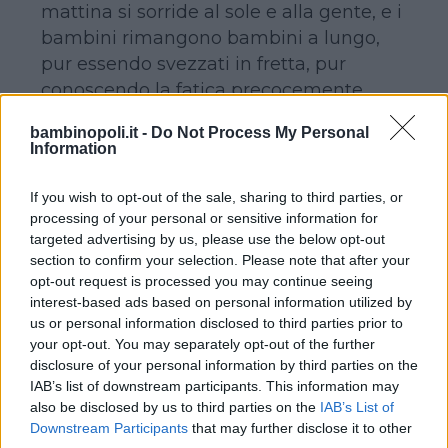
mattina si sorride al sole e alla gente, e i
bambini rimangono bambini a lungo,
pur essendo svezzati in fretta, pur
conoscendo la fatica precocemente.
Nelle difficoltà tuttavia è lampante
bambinopoli.it -
Do Not Process My Personal
l’altro lato della medaglia,
una felicità
Information
incondizionata di cui pochi
occidentali fanno tesoro.
E con la
If you wish to opt-out of the sale, sharing to third parties, or
mente libera dal cancro
processing of your personal or sensitive information for
targeted advertising by us, please use the below opt-out
dell’inquietudine si apprezzano le cose
section to confirm your selection. Please note that after your
più semplici.
opt-out request is processed you may continue seeing
In alcuni luoghi il sogno, la magia e
interest-based ads based on personal information utilized by
l’impossibile non sono solo
us or personal information disclosed to third parties prior to
your opt-out. You may separately opt-out of the further
ricreazioni, ma vere e proprie
disclosure of your personal information by third parties on the
chimere.
IAB’s list of downstream participants. This information may
also be disclosed by us to third parties on the
IAB’s List of
Downstream Participants
that may further disclose it to other
Mi trovavo nel sud est asiatico un paio di