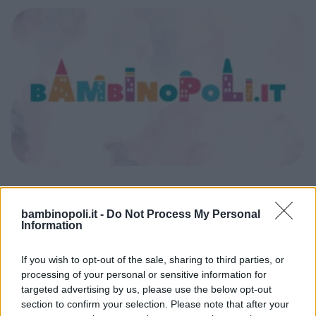
ANIMATORI COMPLEANNO
Animatore: come sceglierlo
bambinopoli.it -
Do Not Process My Personal
Information
secondo l'età del bambino
In base all'età del festeggiato, ecco come
If you wish to opt-out of the sale, sharing to third parties, or
orientarsi nella scelta dell'animatore. Ce ne
processing of your personal or sensitive information for
parla Leonardo Carrassi, in arte Mago Leo,
targeted advertising by us, please use the below opt-out
ormai da anni nel settore come prestigiatore
section to confirm your selection. Please note that after your