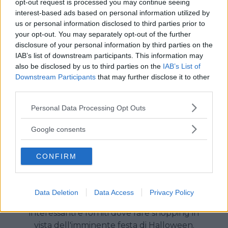
per feste di compleanno per grandi e piccini.
opt-out request is processed you may continue seeing
interest-based ads based on personal information utilized by
us or personal information disclosed to third parties prior to
your opt-out. You may separately opt-out of the further
disclosure of your personal information by third parties on the
IAB’s list of downstream participants. This information may
also be disclosed by us to third parties on the
IAB’s List of
Downstream Participants
that may further disclose it to other
third parties.
Please note that this website/app uses one or more Google
Personal Data Processing Opt Outs
services and may gather and store information including but
not limited to your visit or usage behaviour. You may click to
Google consents
grant or deny consent to Google and its third-party tags to
use your data for below specified purposes in below Google
DA NATALE A HALLOWEEN
CONFIRM
consent section.
Dolcetto o scherzetto...
Leonardo Carrassi, in arte Mago Leo, ci fornisce
Data Deletion
Data Access
Privacy Policy
un elenco aggiornato dei negozi più
interessanti e forniti dove fare shopping in
vista dell'imminente festa di Halloween.