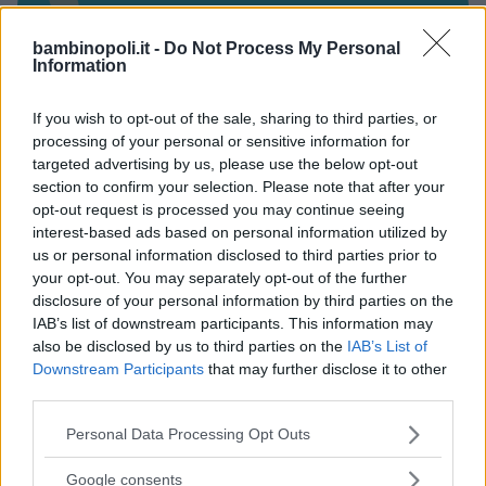
Valigie per il Parto
bambinopoli.it -
Do Not Process My Personal
Information
If you wish to opt-out of the sale, sharing to third parties, or
processing of your personal or sensitive information for
targeted advertising by us, please use the below opt-out
Corsi di Lingua per bambini
section to confirm your selection. Please note that after your
opt-out request is processed you may continue seeing
interest-based ads based on personal information utilized by
us or personal information disclosed to third parties prior to
your opt-out. You may separately opt-out of the further
disclosure of your personal information by third parties on the
IAB’s list of downstream participants. This information may
Laboratori creativi per bambini
also be disclosed by us to third parties on the
IAB’s List of
Downstream Participants
that may further disclose it to other
third parties.
Please note that this website/app uses one or more Google
Personal Data Processing Opt Outs
services and may gather and store information including but
not limited to your visit or usage behaviour. You may click to
Asili Nido
Google consents