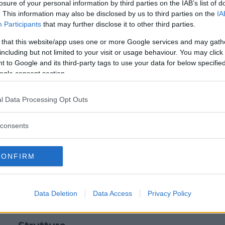
losure of your personal information by third parties on the IAB’s list of
Commento
. This information may also be disclosed by us to third parties on the
IA
Participants
that may further disclose it to other third parties.
Servizi organizzazione manifestazioni, fiere ed
eventi (notti bianche, festa del paese, festa
 that this website/app uses one or more Google services and may gath
della befana,…).
including but not limited to your visit or usage behaviour. You may click 
 to Google and its third-party tags to use your data for below specifi
ogle consent section.
Altri Servizi
l Data Processing Opt Outs
Ludoteca con laboratori per genitori e
bambini.
consents
Attivita pedagogiche
CONFIRM
L’equipe è seguita da un Coordinatore
Pedagogico e il progetto educativo e la
metodologia sono basati su progetti e
Data Deletion
Data Access
Privacy Policy
laboratori.