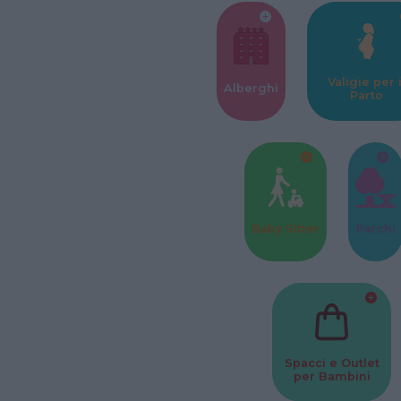
Valigie per i
Alberghi
Parto
Baby Sitter
Parchi
Spacci e Outlet
per Bambini