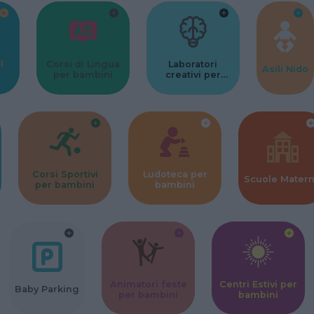
l
Corsi di Lingua
Laboratori
Asili Nido
per bambini
creativi per
bambini
Corsi Sportivi
Ludoteca per
Scuole Mater
per bambini
bambini
Animatori feste
Centri Estivi per
Baby Parking
per bambini
bambini