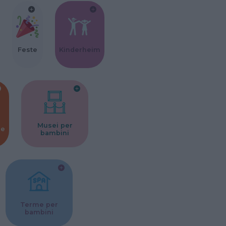
Feste
Kinderheim
Musei per
ne
bambini
Terme per
bambini