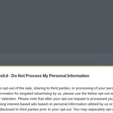
Commenti
i.it -
Do Not Process My Personal Information
to opt-out of the sale, sharing to third parties, or processing of your per
formation for targeted advertising by us, please use the below opt-out s
Tipo
Privato
•
Privato con liste pubbliche
r selection. Please note that after your opt-out request is processed y
eing interest-based ads based on personal information utilized by us or
disclosed to third parties prior to your opt-out. You may separately opt-