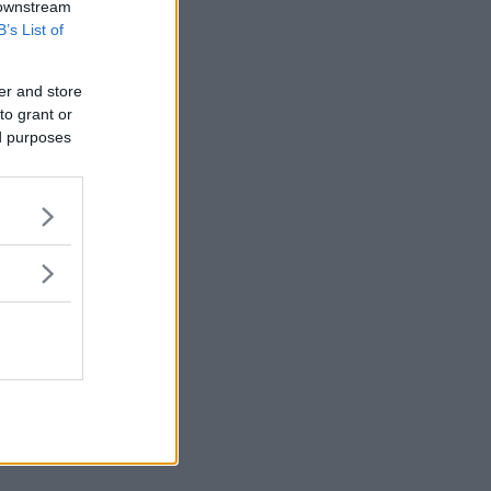
 downstream
B’s List of
er and store
to grant or
ed purposes