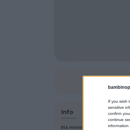
SHARE
bambinopol
If you wish 
sensitive in
Info
confirm you
continue se
information 
Età minima per iscrizione