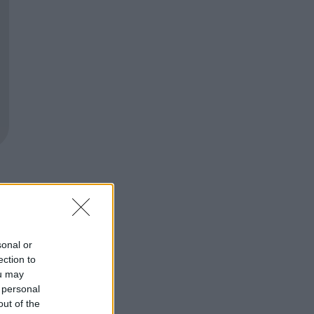
sonal or
ection to
ou may
 personal
out of the