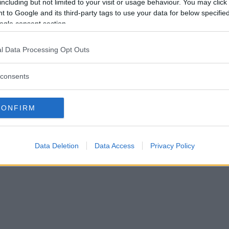
including but not limited to your visit or usage behaviour. You may click 
della nanna, del pasto e delle attività ludico-
 to Google and its third-party tags to use your data for below specifi
motorie.
ogle consent section.
Mezzi pubblici
l Data Processing Opt Outs
Autobus
consents
CONFIRM
Data Deletion
Data Access
Privacy Policy