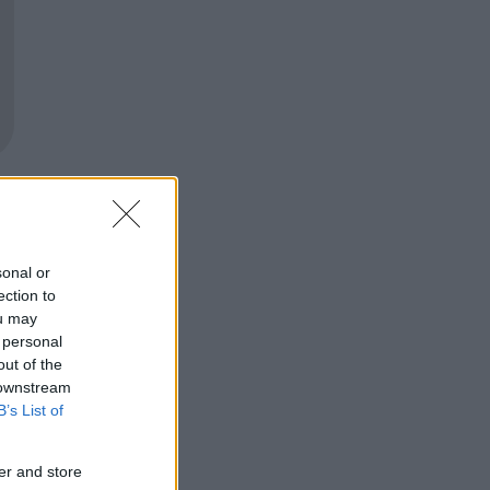
sonal or
ection to
ou may
 personal
out of the
 downstream
B’s List of
er and store