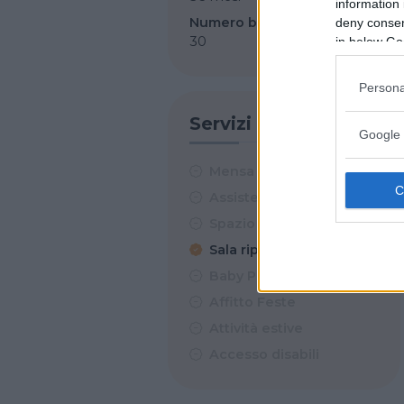
information 
Numero bambini totale
deny consent
30
in below Go
Persona
Servizi
Google 
Mensa
Assistenza sanitaria
Spazio esterno
Sala riposino
Baby Parking
Affitto Feste
Attività estive
Accesso disabili