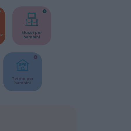
Musei per
ne
bambini
Terme per
bambini