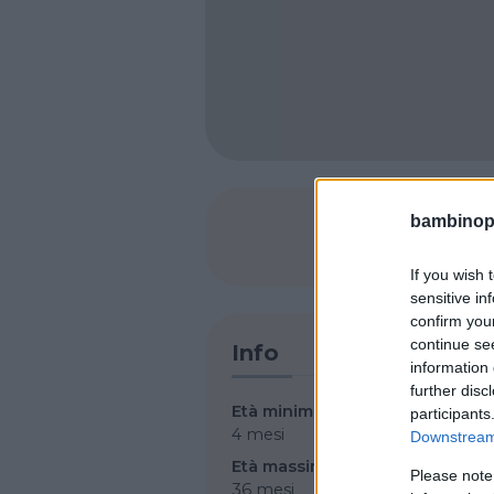
bambinopol
SHARE
If you wish 
sensitive in
confirm you
continue se
Info
information 
further disc
Età minima per iscrizione
participants
4 mesi
Downstream 
Età massima per iscrizione
Please note
36 mesi