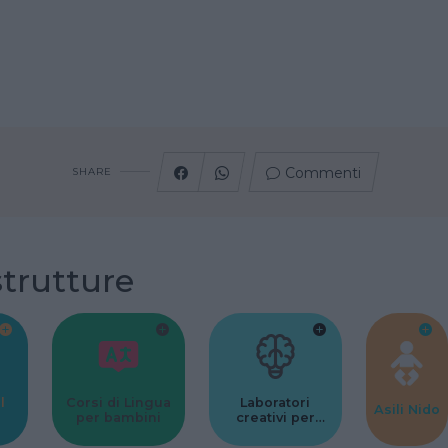
Commenti
SHARE
strutture
l
Corsi di Lingua
Laboratori
Asili Nido
per bambini
creativi per
bambini