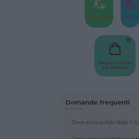
Baby Sitter
Parchi
Spacci e Outlet
per Bambini
Domande frequenti
Dove si trova Asilo Nido Il C
Come posso contattare al tel