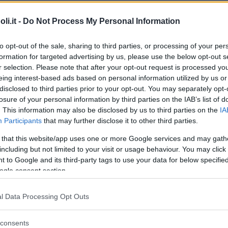
i.it -
Do Not Process My Personal Information
to opt-out of the sale, sharing to third parties, or processing of your per
Commenti
formation for targeted advertising by us, please use the below opt-out s
r selection. Please note that after your opt-out request is processed y
eing interest-based ads based on personal information utilized by us or
disclosed to third parties prior to your opt-out. You may separately opt-
losure of your personal information by third parties on the IAB’s list of
. This information may also be disclosed by us to third parties on the
IA
Tipo
Privato
Participants
that may further disclose it to other third parties.
 that this website/app uses one or more Google services and may gath
Servizi
including but not limited to your visit or usage behaviour. You may click 
 to Google and its third-party tags to use your data for below specifi
ogle consent section.
Asilo nido, ludoteca, baby parking, dopo
scuola. Durante la chiusura delle scuole per le
vacanze natalizie e pasquali, oppure durante le
l Data Processing Opt Outs
festività in genere, la ludoteca intrattiene i
bimbi mediante laboratori e giochi di gruppo.
consents
L’asilo dispone di una cucina interna.