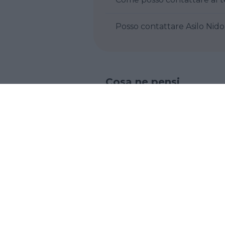
Posso contattare Asilo Nido I
Cosa ne pensi