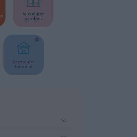
Musei per
ne
bambini
Terme per
bambini