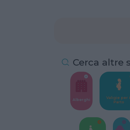
Cerca altre 
Valigie per i
Alberghi
Parto