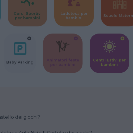
Corsi Sportivi
Ludoteca per
Scuole Mater
per bambini
bambini
Animatori feste
Centri Estivi per
Baby Parking
per bambini
bambini
astello dei giochi?
efono Asilo Nido Il Castello dei giochi?