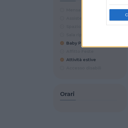
Mensa
Assistenza sanitaria
Spazio esterno
Sala riposino
Baby Parking
Affitto Feste
Attività estive
Accesso disabili
Orari