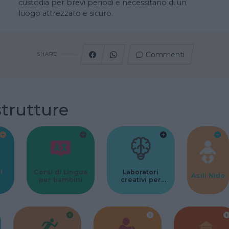
custodia per brevi periodi e necessitano di un
luogo attrezzato e sicuro.
Commenti
SHARE
strutture
l
Corsi di Lingua
Laboratori
Asili Nido
per bambini
creativi per
bambini