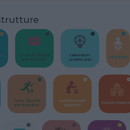
strutture
l
Corsi di Lingua
Laboratori
Asili Nido
per bambini
creativi per
bambini
Corsi Sportivi
Ludoteca per
Scuole Mater
per bambini
bambini