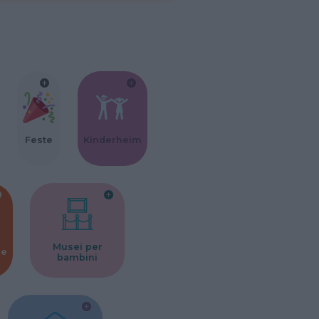
Feste
Kinderheim
Musei per
ne
bambini