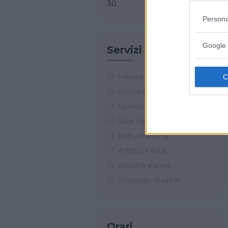
30
Persona
Google 
Servizi
Mensa
Assistenza sanitaria
Spazio esterno
Sala riposino
Baby Parking
Affitto Feste
Attività estive
Accesso disabili
Orari