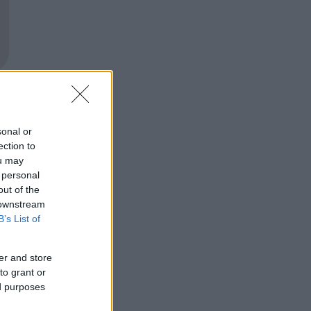
sonal or
ection to
ou may
 personal
out of the
 downstream
B’s List of
er and store
to grant or
ed purposes