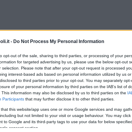
i.it -
Do Not Process My Personal Information
Commenti
to opt-out of the sale, sharing to third parties, or processing of your per
formation for targeted advertising by us, please use the below opt-out s
r selection. Please note that after your opt-out request is processed y
eing interest-based ads based on personal information utilized by us or
disclosed to third parties prior to your opt-out. You may separately opt-
Tipo
Privato
losure of your personal information by third parties on the IAB’s list of
. This information may also be disclosed by us to third parties on the
IA
Participants
that may further disclose it to other third parties.
Commento
 that this website/app uses one or more Google services and may gath
including but not limited to your visit or usage behaviour. You may click 
Ambiente familiare, suddiviso in 3 zone:
 to Google and its third-party tags to use your data for below specifi
ingresso, zona libera e gazebo che ricrea
ogle consent section.
l’ambiente di un giardino esterno. Babysitting.