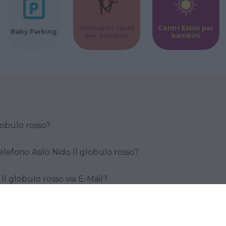
Animatori feste
Centri Estivi per
Baby Parking
per bambini
bambini
globulo rosso?
lefono Asilo Nido Il globulo rosso?
Il globulo rosso via E-Mail?