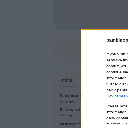
bambinopol
SHARE
If you wish 
sensitive in
confirm you
continue se
information 
Info
further disc
participants
Età minima per iscrizione
Downstream 
8 mesi
Please note
Età massima per iscrizione
information 
36 mesi
deny consent
Numero bambini totale
in below Go