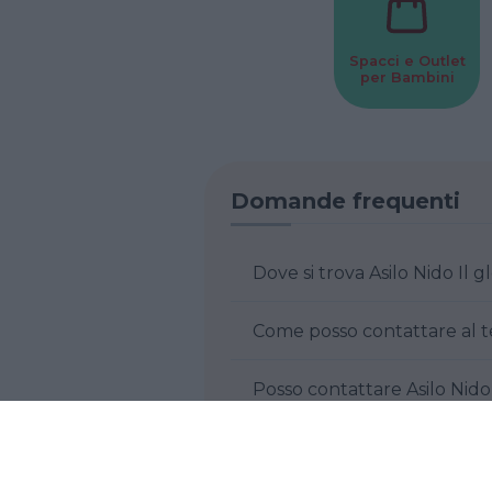
Spacci e Outlet
per Bambini
Domande frequenti
Dove si trova Asilo Nido Il 
Come posso contattare al te
Posso contattare Asilo Nido 