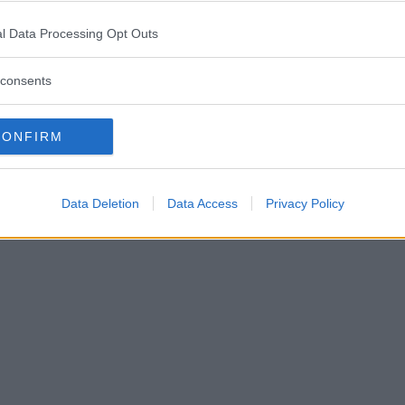
l Data Processing Opt Outs
consents
CONFIRM
Data Deletion
Data Access
Privacy Policy