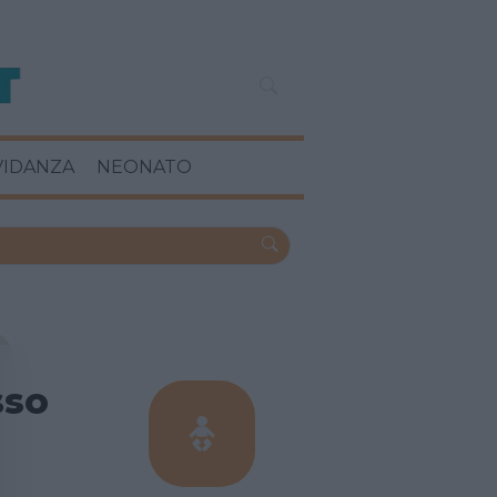
VIDANZA
NEONATO
sso