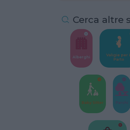
Cerca altre 
Valigie per i
Alberghi
Parto
Baby Sitter
Parchi