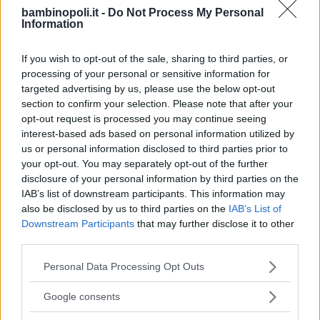
bambinopoli.it -
Do Not Process My Personal
Information
If you wish to opt-out of the sale, sharing to third parties, or
processing of your personal or sensitive information for
targeted advertising by us, please use the below opt-out
Feste
section to confirm your selection. Please note that after your
opt-out request is processed you may continue seeing
interest-based ads based on personal information utilized by
us or personal information disclosed to third parties prior to
your opt-out. You may separately opt-out of the further
disclosure of your personal information by third parties on the
Kinderheim
IAB’s list of downstream participants. This information may
also be disclosed by us to third parties on the
IAB’s List of
Downstream Participants
that may further disclose it to other
third parties.
Please note that this website/app uses one or more Google
Personal Data Processing Opt Outs
services and may gather and store information including but
Baby Sitter
not limited to your visit or usage behaviour. You may click to
Google consents
grant or deny consent to Google and its third-party tags to