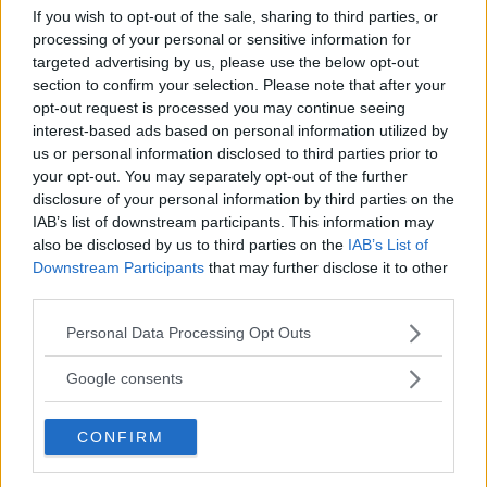
Corsi di Lingua per bambini
If you wish to opt-out of the sale, sharing to third parties, or
processing of your personal or sensitive information for
targeted advertising by us, please use the below opt-out
section to confirm your selection. Please note that after your
opt-out request is processed you may continue seeing
interest-based ads based on personal information utilized by
us or personal information disclosed to third parties prior to
Laboratori creativi per bambini
your opt-out. You may separately opt-out of the further
disclosure of your personal information by third parties on the
IAB’s list of downstream participants. This information may
also be disclosed by us to third parties on the
IAB’s List of
Downstream Participants
that may further disclose it to other
third parties.
Asili Nido
Please note that this website/app uses one or more Google
Personal Data Processing Opt Outs
services and may gather and store information including but
not limited to your visit or usage behaviour. You may click to
Google consents
grant or deny consent to Google and its third-party tags to
use your data for below specified purposes in below Google
CONFIRM
consent section.
Feste