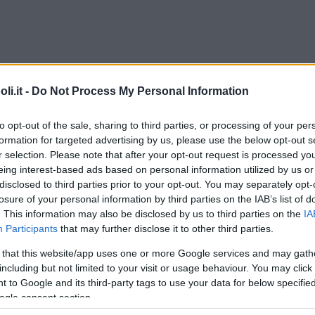
i.it -
Do Not Process My Personal Information
Commenti
to opt-out of the sale, sharing to third parties, or processing of your per
formation for targeted advertising by us, please use the below opt-out s
r selection. Please note that after your opt-out request is processed y
eing interest-based ads based on personal information utilized by us or
disclosed to third parties prior to your opt-out. You may separately opt-
Tipo
Privato
losure of your personal information by third parties on the IAB’s list of
. This information may also be disclosed by us to third parties on the
IA
Participants
that may further disclose it to other third parties.
Commento
 that this website/app uses one or more Google services and may gath
including but not limited to your visit or usage behaviour. You may click 
Centro dotato di giardino privato, lontano dai
 to Google and its third-party tags to use your data for below specifi
rumori del traffico, zona tranquilla,
ogle consent section.
personalizzazione delle proposte educative,