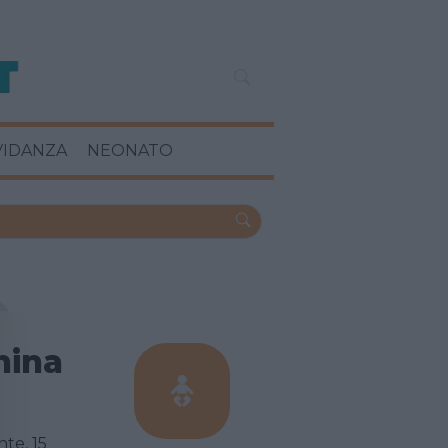
VIDANZA
NEONATO
hina
nte, 15