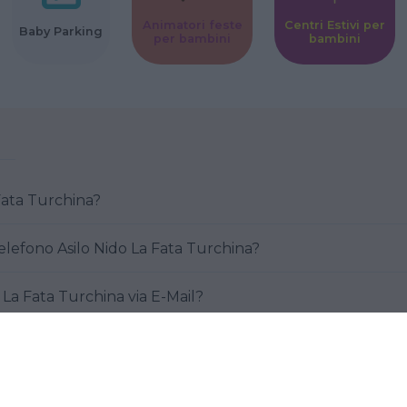
Animatori feste
Centri Estivi per
Baby Parking
per bambini
bambini
 Fata Turchina?
elefono Asilo Nido La Fata Turchina?
 La Fata Turchina via E-Mail?