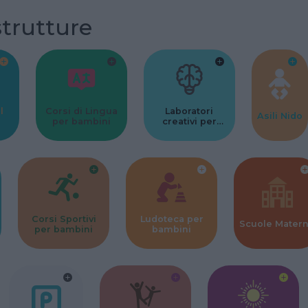
strutture
l
Corsi di Lingua
Laboratori
Asili Nido
per bambini
creativi per
bambini
Corsi Sportivi
Ludoteca per
Scuole Mater
per bambini
bambini