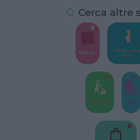
Cerca altre 
Valigie per i
Alberghi
Parto
Baby Sitter
Parchi