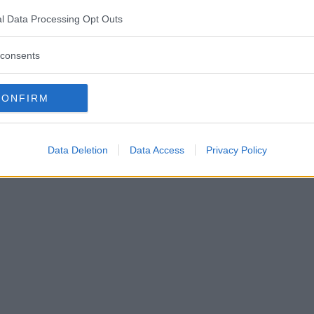
attenzione alla socializzazione e alle necessità
l Data Processing Opt Outs
affettive del bambino. Apertura un sabato
sera al mese.
consents
Mezzi pubblici
CONFIRM
Autobus 11 e 9
Data Deletion
Data Access
Privacy Policy