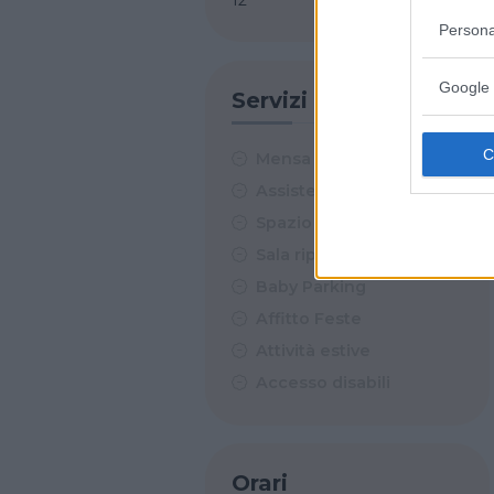
Persona
Google 
Servizi
Mensa
Assistenza sanitaria
Spazio esterno
Sala riposino
Baby Parking
Affitto Feste
Attività estive
Accesso disabili
Orari