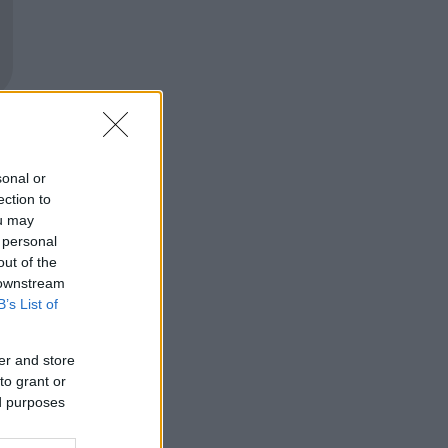
sonal or
ection to
ou may
 personal
out of the
 downstream
B’s List of
er and store
to grant or
ed purposes