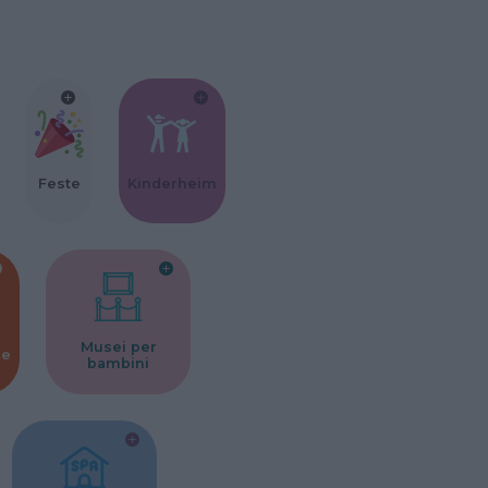
Feste
Kinderheim
Musei per
ne
bambini