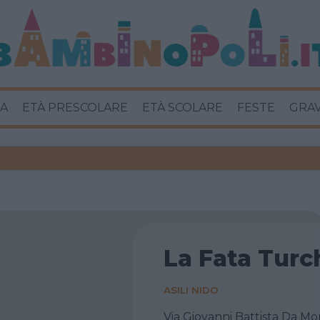
A
ETÀ PRESCOLARE
ETÀ SCOLARE
FESTE
GRA
La Fata Turc
ASILI NIDO
Via Giovanni Battista Da Mo