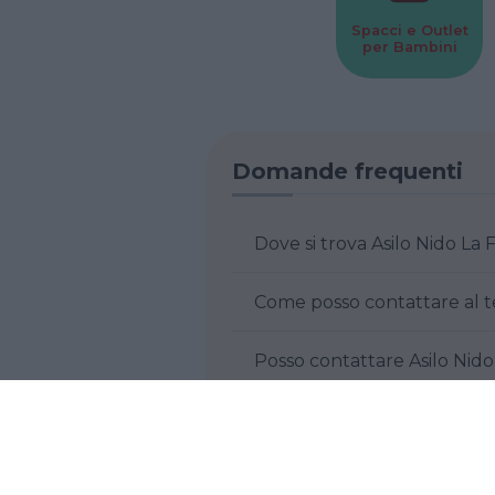
Spacci e Outlet
per Bambini
Domande frequenti
Dove si trova Asilo Nido La
Come posso contattare al t
Posso contattare Asilo Nido
Cosa ne pensi