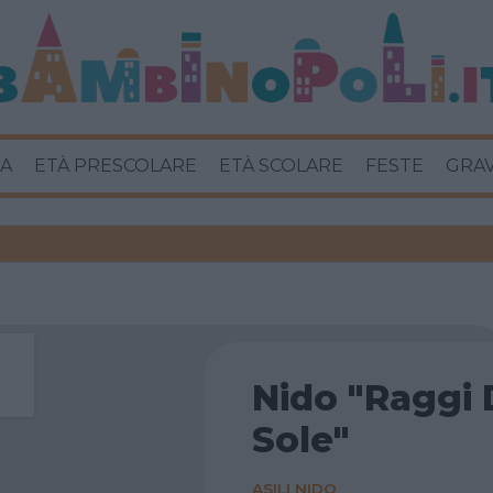
A
ETÀ PRESCOLARE
ETÀ SCOLARE
FESTE
GRA
Nido "Raggi 
Sole"
ASILI NIDO