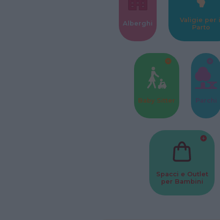
Valigie per i
Alberghi
Parto
Baby Sitter
Parchi
Spacci e Outlet
per Bambini