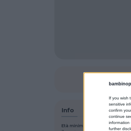
SHARE
bambinopol
If you wish 
sensitive in
Info
confirm you
continue se
information 
Età minima per iscrizione
further disc