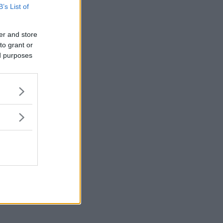
B’s List of
er and store
to grant or
ed purposes