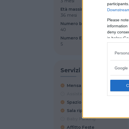
3 mesi
participants
Età massima per iscrizione
Downstream 
36 mesi
Please note
Numero bambini totale
information 
40
deny consent
Numero Educatori
in below Go
5
Persona
Google 
Servizi
Mensa
Assistenza sanitaria
Spazio esterno
Sala riposino
Baby Parking
Affitto Feste