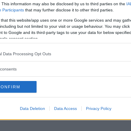
Altri Servizi
. This information may also be disclosed by us to third parties on the
IA
Participants
that may further disclose it to other third parties.
sezione primavera
 that this website/app uses one or more Google services and may gath
including but not limited to your visit or usage behaviour. You may click 
Attivita pedagogiche
 to Google and its third-party tags to use your data for below specifi
ogle consent section.
programmazione educativa nido
l Data Processing Opt Outs
consents
CONFIRM
Data Deletion
Data Access
Privacy Policy