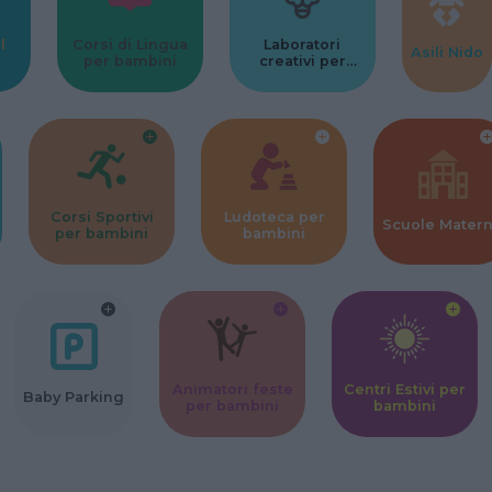
l
Corsi di Lingua
Laboratori
Asili Nido
per bambini
creativi per
bambini
Corsi Sportivi
Ludoteca per
Scuole Mater
per bambini
bambini
Animatori feste
Centri Estivi per
Baby Parking
per bambini
bambini