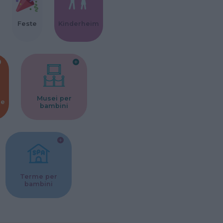
Feste
Kinderheim
Musei per
ne
bambini
Terme per
bambini