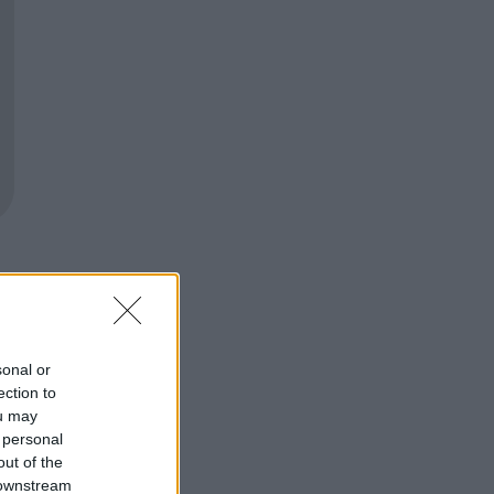
sonal or
ection to
ou may
 personal
out of the
 downstream