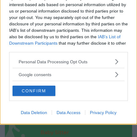
interest-based ads based on personal information utilized by
Asili Nido
us or personal information disclosed to third parties prior to
your opt-out. You may separately opt-out of the further
disclosure of your personal information by third parties on the
IAB’s list of downstream participants. This information may
also be disclosed by us to third parties on the
IAB’s List of
Downstream Participants
that may further disclose it to other
Feste
third parties.
Please note that this website/app uses one or more Google
Personal Data Processing Opt Outs
services and may gather and store information including but
not limited to your visit or usage behaviour. You may click to
Google consents
grant or deny consent to Google and its third-party tags to
use your data for below specified purposes in below Google
Kinderheim
CONFIRM
consent section.
Data Deletion
Data Access
Privacy Policy
Baby Sitter