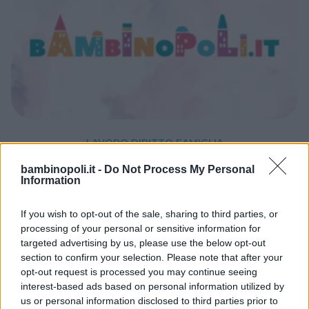
LAVORO DIRITTO FAMIGLIA
I nonni e i loro diritti
bambinopoli.it -
Do Not Process My Personal
Information
In caso di separazione dei genitori, la legge
stabilisce che il bambino abbia il diritto di
If you wish to opt-out of the sale, sharing to third parties, or
continuare a mantenere rapporti con le
processing of your personal or sensitive information for
famiglie dell'uno e dell'altro genitore a
targeted advertising by us, please use the below opt-out
prescindere dalla loro specifica situazione.
section to confirm your selection. Please note that after your
opt-out request is processed you may continue seeing
interest-based ads based on personal information utilized by
us or personal information disclosed to third parties prior to