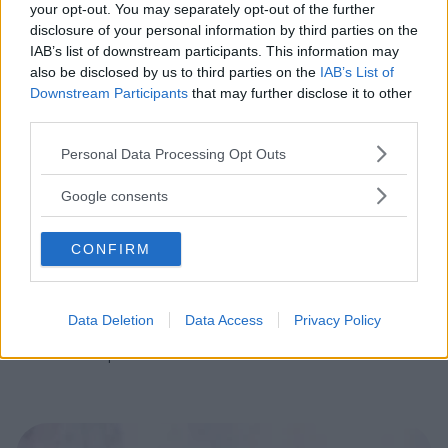
your opt-out. You may separately opt-out of the further
disclosure of your personal information by third parties on the
IAB’s list of downstream participants. This information may
also be disclosed by us to third parties on the
IAB’s List of
Downstream Participants
that may further disclose it to other
third parties.
Please note that this website/app uses one or more Google
Personal Data Processing Opt Outs
services and may gather and store information including but
not limited to your visit or usage behaviour. You may click to
Google consents
grant or deny consent to Google and its third-party tags to
LAVORO DIRITTO FAMIGLIA
use your data for below specified purposes in below Google
Affido condiviso: parola al legale
CONFIRM
consent section.
L'affido condiviso. Un problema che interessa
a molte coppie giunte alla fine della loro
Data Deletion
Data Access
Privacy Policy
relazione, a una separazione o al divorzio. Ce
ne parla la dottoressa Camilla Cozzi.