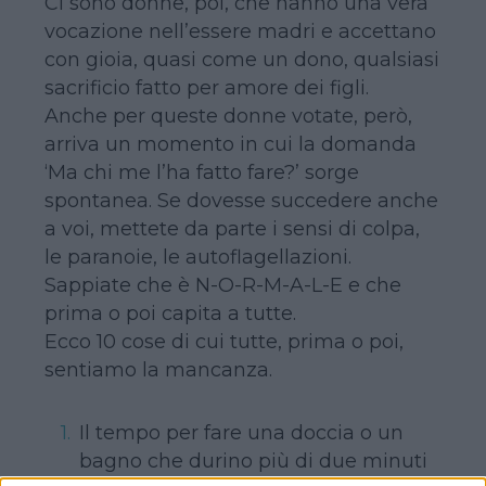
Ci sono donne, poi, che hanno una vera
vocazione nell’essere madri e accettano
con gioia, quasi come un dono, qualsiasi
sacrificio fatto per amore dei figli.
Anche per queste donne votate, però,
arriva un momento in cui la domanda
‘Ma chi me l’ha fatto fare?’ sorge
spontanea. Se dovesse succedere anche
a voi, mettete da parte i sensi di colpa,
le paranoie, le autoflagellazioni.
Sappiate che è N-O-R-M-A-L-E e che
prima o poi capita a tutte.
Ecco 10 cose di cui tutte, prima o poi,
sentiamo la mancanza.
Il tempo per fare una doccia o un
bagno che durino più di due minuti