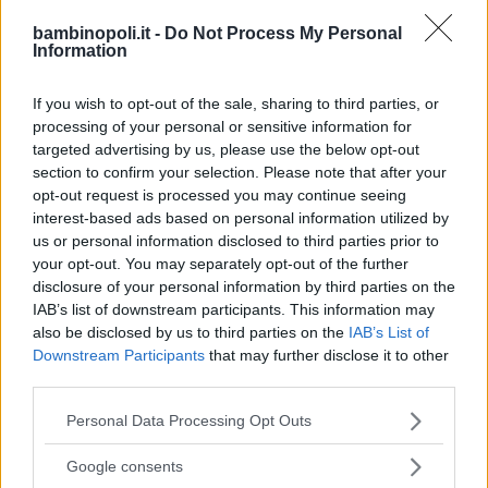
e ci consentano di raderci con calma
se siamo solite farlo, prenderci cura
bambinopoli.it -
Do Not Process My Personal
Information
dei nostri capelli con impacchi
idratanti e rigeneranti,
If you wish to opt-out of the sale, sharing to third parties, or
semplicemente coccolarci immerse
processing of your personal or sensitive information for
dentro la schiuma.
targeted advertising by us, please use the below opt-out
section to confirm your selection. Please note that after your
La privacy in bagno mentre si
opt-out request is processed you may continue seeing
espletano i propri bisogni funzionali?
interest-based ads based on personal information utilized by
us or personal information disclosed to third parties prior to
Da quanto non vi ritrovate da sole a
your opt-out. You may separately opt-out of the further
fare pipì o peggio?
disclosure of your personal information by third parties on the
IAB’s list of downstream participants. This information may
La serenità di una cena al ristorante
also be disclosed by us to third parties on the
IAB’s List of
con il proprio compagno/marito
Downstream Participants
that may further disclose it to other
durante la quale non dovrete
third parties.
sottrarre tutti i coltelli, salvare dalla
Please note that this website/app uses one or more Google
Personal Data Processing Opt Outs
distruzione tutti i bicchieri,
services and may gather and store information including but
raccogliere il cibo rovesciato in giro,
not limited to your visit or usage behaviour. You may click to
Google consents
grant or deny consent to Google and its third-party tags to